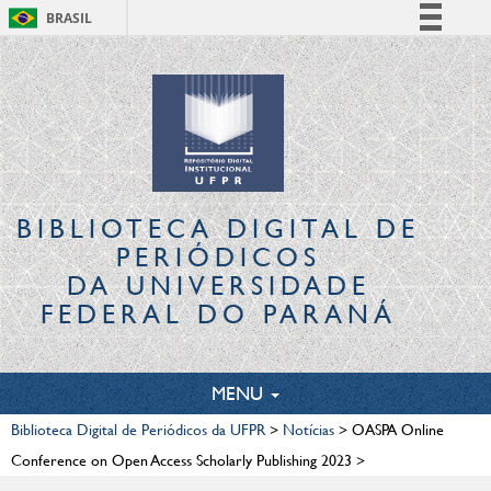
BRASIL
Simplifique!
Comunica BR
Participe
Acesso à informação
Legislação
Canais
BIBLIOTECA DIGITAL
DE
PERIÓDICOS
DA UNIVERSIDADE
FEDERAL DO PARANÁ
TOGGLE
MENU
NAVIGATION
Biblioteca Digital de Periódicos da UFPR
>
Notícias
>
OASPA Online
Conference on Open Access Scholarly Publishing 2023
>