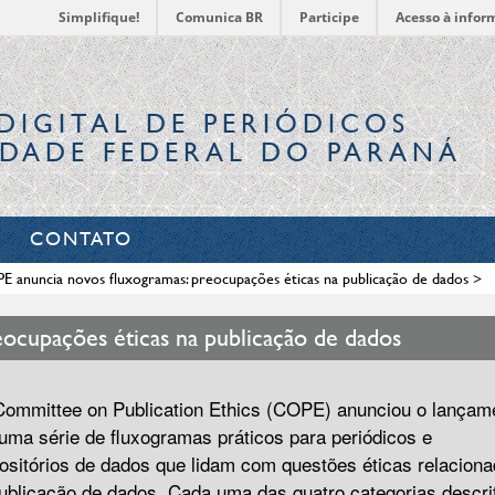
Simplifique!
Comunica BR
Participe
Acesso à infor
DIGITAL
DE PERIÓDICOS
IDADE FEDERAL DO PARANÁ
CONTATO
 anuncia novos fluxogramas: preocupações éticas na publicação de dados
>
ocupações éticas na publicação de dados
ommittee on Publication Ethics (COPE) anunciou o lançam
uma série de fluxogramas práticos para periódicos e
ositórios de dados que lidam com questões éticas relacion
ublicação de dados. Cada uma das quatro categorias descri