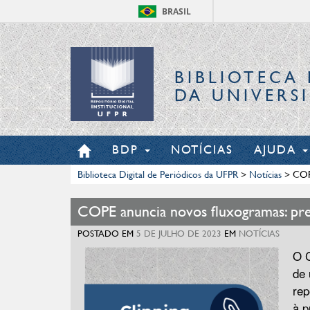
BRASIL
BIBLIOTECA 
DA UNIVERS
BDP
NOTÍCIAS
AJUDA
Biblioteca Digital de Periódicos da UFPR
>
Notícias
>
COPE
COPE anuncia novos fluxogramas: pre
POSTADO EM
5 DE JULHO DE 2023
EM
NOTÍCIAS
O C
de 
rep
à p