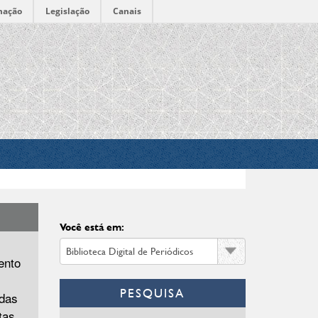
mação
Legislação
Canais
Você está em:
ento
PESQUISA
adas
tas