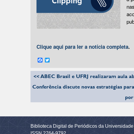
nas
aco
pub
Clique aqui para ler a notícia completa
.
Facebook
Twitter
<< ABEC Brasil e UFRJ realizaram aula ab
Conferência discute novas estratégias para
por
Biblioteca Digital de Periódicos da Universidad
ISSN 2764-9792