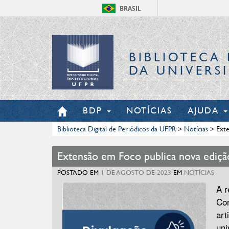
BRASIL
BIBLIOTECA 
DA UNIVERS
BDP
NOTÍCIAS
AJUDA
Biblioteca Digital de Periódicos da UFPR
>
Notícias
>
Exte
Extensão em Foco publica nova ediçã
POSTADO EM
1 DE AGOSTO DE 2023
EM
NOTÍCIAS
A r
Con
art
uni