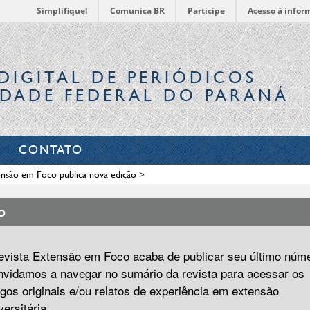
Simplifique!
Comunica BR
Participe
Acesso à infor
DIGITAL
DE PERIÓDICOS
IDADE FEDERAL DO PARANÁ
CONTATO
nsão em Foco publica nova edição
>
o
evista Extensão em Foco acaba de publicar seu último núm
vidamos a navegar no sumário da revista para acessar os
igos originais e/ou relatos de experiência em extensão
versitária.