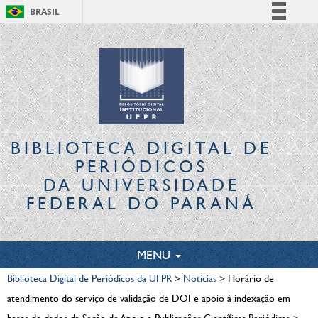
BRASIL
Simplifique!
Comunica BR
Participe
Acesso à informação
Legislação
Canais
BIBLIOTECA DIGITAL
DE
PERIÓDICOS
DA UNIVERSIDADE
FEDERAL DO PARANÁ
TOGGLE
MENU
NAVIGATION
Biblioteca Digital de Periódicos da UFPR
>
Notícias
>
Horário de
atendimento do serviço de validação de DOI e apoio à indexação em
bases de dados da Seção de Apoio a Publicações Científicas Periódicas.
>