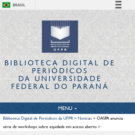
BRASIL
Simplifique!
Comunica BR
Participe
Acesso à informação
Legislação
Canais
BIBLIOTECA DIGITAL
DE
PERIÓDICOS
DA UNIVERSIDADE
FEDERAL DO PARANÁ
TOGGLE
MENU
NAVIGATION
Biblioteca Digital de Periódicos da UFPR
>
Notícias
>
OASPA anuncia
série de workshops sobre equidade em acesso aberto
>