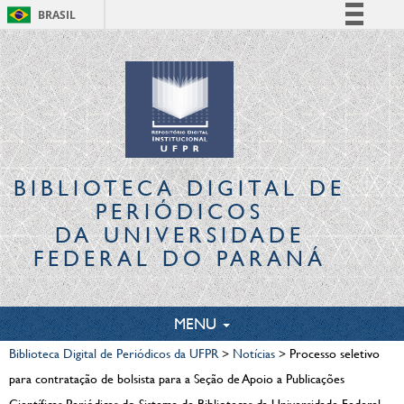
BRASIL
Simplifique!
Comunica BR
Participe
Acesso à informação
Legislação
Canais
BIBLIOTECA DIGITAL
DE
PERIÓDICOS
DA UNIVERSIDADE
FEDERAL DO PARANÁ
TOGGLE
MENU
NAVIGATION
Biblioteca Digital de Periódicos da UFPR
>
Notícias
>
Processo seletivo
para contratação de bolsista para a Seção de Apoio a Publicações
Científicas Periódicas do Sistema de Bibliotecas da Universidade Federal