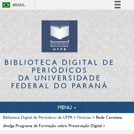
BRASIL
Simplifique!
Comunica BR
Participe
Acesso à informação
Legislação
Canais
BIBLIOTECA DIGITAL
DE
PERIÓDICOS
DA UNIVERSIDADE
FEDERAL DO PARANÁ
TOGGLE
MENU
NAVIGATION
Biblioteca Digital de Periódicos da UFPR
>
Notícias
>
Rede Cariniana
divulga Programa de Formação sobre Preservação Digital
>