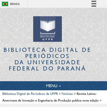
BRASIL
Simplifique!
Comunica BR
Participe
Acesso à informação
Legislação
Canais
BIBLIOTECA DIGITAL
DE
PERIÓDICOS
DA UNIVERSIDADE
FEDERAL DO PARANÁ
TOGGLE
MENU
NAVIGATION
Biblioteca Digital de Periódicos da UFPR
>
Notícias
>
Revista Latino-
Americana de Inovação e Engenharia de Produção publica nova edição
>