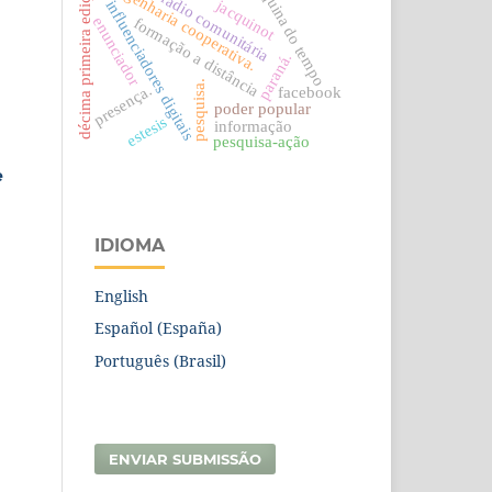
máquina do tempo
engenharia cooperativa.
décima primeira edição
rádio comunitária
jacquinot
influenciadores digitais
enunciador
formação a distância
paraná.
pesquisa.
presença.
facebook
poder popular
estesis
informação
pesquisa-ação
e
IDIOMA
English
Español (España)
Português (Brasil)
ENVIAR SUBMISSÃO