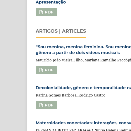
Apresentação
PDF
ARTIGOS | ARTICLES
“Sou menina, menina feminina. Sou menino,
gênero a partir de dois vídeos musicais
Maurício João Vieira Filho, Mariana Ramalho Procóp
PDF
Decolonialidade, gênero e temporalidade na
Karina Gomes Barbosa, Rodrigo Castro
PDF
Maternidades conectadas: interações, con
FERNANDA BOTO PAZ ARAGAO, Silvia Helena Belmin