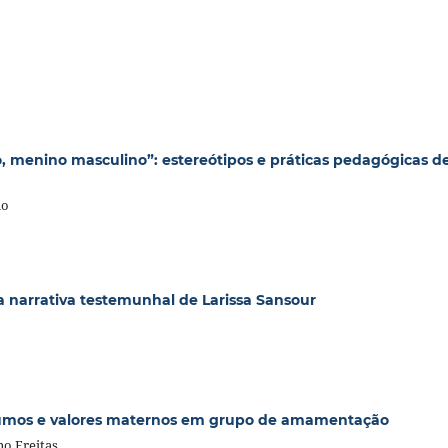
 menino masculino”: estereótipos e práticas pedagógicas d
io
 narrativa testemunhal de Larissa Sansour
sumos e valores maternos em grupo de amamentação
o Freitas