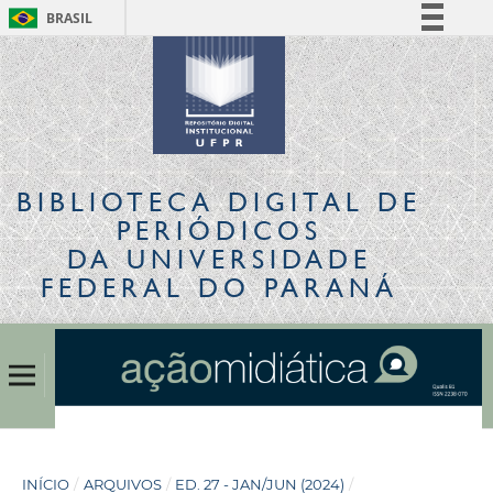
BRASIL
Simplifique!
Comunica BR
Participe
Acesso à informação
Legislação
BIBLIOTECA DIGITAL
DE
Canais
PERIÓDICOS
DA UNIVERSIDADE
FEDERAL DO PARANÁ
INÍCIO
/
ARQUIVOS
/
ED. 27 - JAN/JUN (2024)
/