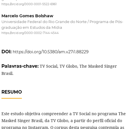
https://orcid.org/0000-0001-5522-6961
Marcelo Gomes Bolshaw
Universidade Federal do Rio Grande do Norte / Programa de Pós-
graduação em Estudos da Mídia
https://orcid.org/0000-0002-7144-4544
DOI:
https://doi.org/10.5380/am.v27i1.88229
Palavras-chave:
TV Social, TV Globo, The Masked Singer
Brasil.
RESUMO
Este estudo objetiva compreender a TV Social no programa The
Masked Singer Brasil, da TV Globo, a partir do perfil oficial do
programa no Instagram. O corpus desta pesquisa contempla as