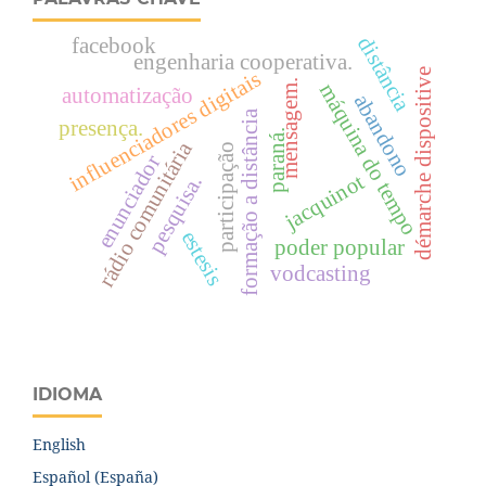
distância
facebook
engenharia cooperativa.
démarche dispositive
influenciadores digitais
mensagem.
máquina do tempo
automatização
abandono
formação a distância
presença.
paraná.
rádio comunitária
participação
enunciador
jacquinot
pesquisa.
estesis
poder popular
vodcasting
IDIOMA
English
Español (España)