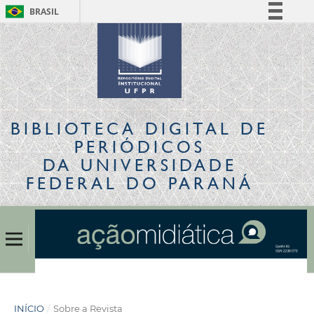
BRASIL
Simplifique!
Comunica BR
Participe
Acesso à informação
Legislação
BIBLIOTECA DIGITAL
DE
Canais
PERIÓDICOS
DA UNIVERSIDADE
FEDERAL DO PARANÁ
INÍCIO
/
Sobre a Revista