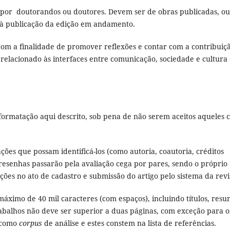
por doutorandos ou doutores. Devem ser de obras publicadas, ou
r à publicação da edição em andamento.
com a finalidade de promover reflexões e contar com a contribuiç
relacionado às interfaces entre comunicação, sociedade e cultura
formatação aqui descrito, sob pena de não serem aceitos aqueles 
ões que possam identificá-los (como autoria, coautoria, créditos
as resenhas passarão pela avaliação cega por pares, sendo o próprio
ções no ato de cadastro e submissão do artigo pelo sistema da revi
áximo de 40 mil caracteres (com espaços), incluindo títulos, res
rabalhos não deve ser superior a duas páginas, com exceção para o
s como
corpus
de análise e estes constem na lista de referências.