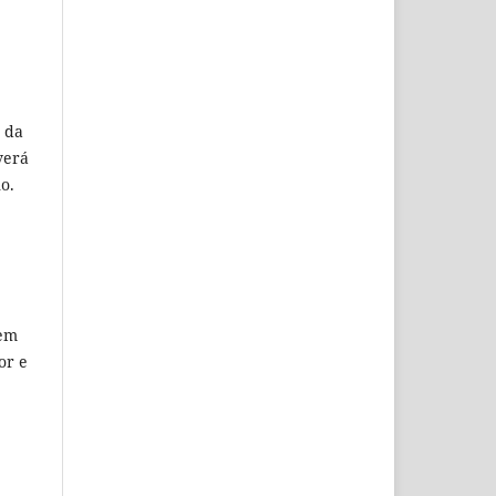
o da
verá
o.
e
 em
or e