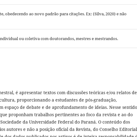
, obedecendo ao novo padrão para citações. Ex: (Silva, 2020) e não
 individual ou coletiva com doutorandos, mestres e mestrandos.
stral, é apresentar textos com discussões teóricas e/ou relatos de
cultura, proporcionando a estudantes de pós-graduação,
m espaço de debate e de aprofundamento de ideias. Nesse sentido
 que proponham trabalhos pertinentes ao foco da revista e ao do
ociedade da Universidade Federal do Paraná. O conteúdo dos
os autores e não a posição oficial da Revista, do Conselho Editoria
e dos dados publicados nos artigos é de inteira responsabilidade 