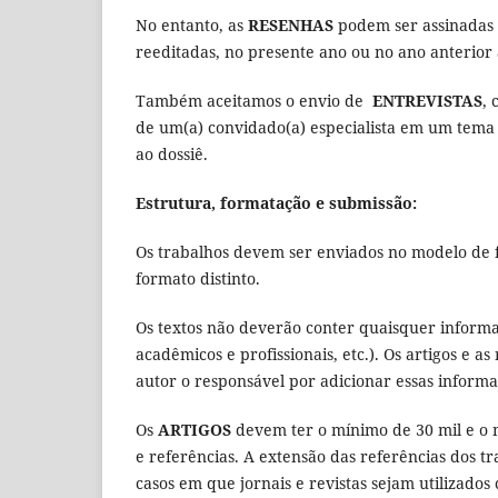
No entanto, as
RESENHAS
podem ser assinadas 
reeditadas, no presente ano ou no ano anterio
Também aceitamos o envio de
ENTREVISTAS
, 
de um(a) convidado(a) especialista em um tema 
ao dossiê.
Estrutura, formatação e submissão:
Os trabalhos devem ser enviados no modelo de 
formato distinto.
Os textos não deverão conter quaisquer informaç
acadêmicos e profissionais, etc.). Os artigos e 
autor o responsável por adicionar essas informa
Os
ARTIGOS
devem ter o mínimo de 30 mil e o m
e referências. A extensão das referências dos t
casos em que jornais e revistas sejam utilizado