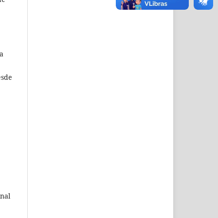
a
esde
.
inal