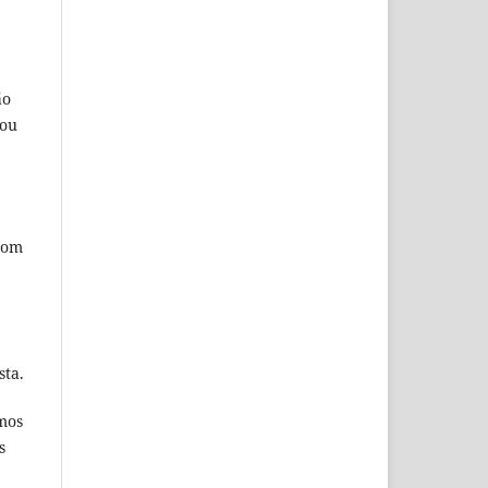
ão
 ou
com
sta.
umos
s