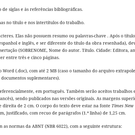
 de siglas e às referências bibliográficas.
 no título e nos intertítulos do trabalho.
acteres. Elas não possuem resumo ou palavras-chave . Após o títul
panhol e inglês, e ser diferente do título da obra resenhada), de
issertação (SOBRENOME, Nome do autor. Título. Cidade: Editora, an
r entre três e cinco páginas.
o Word (.doc), com até 2 MB (caso o tamanho do arquivo extrapol
o documentos suplementares).
referencialmente, em português. Também serão aceitos trabalhos
ancês), sendo publicados nas versões originais. As margens superi
 direita de 2 cm. O corpo do texto deve estar na fonte
Times New
m, justificado, com recuo de parágrafos (1.ª linha) de 1,25 cm.
m as normas da ABNT (NBR 6022), com a seguinte estrutura: