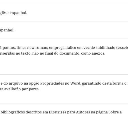
glês e espanhol.
espanhol.
12-pontos, times new roman; emprega itálico em vez de sublinhado (excet
 inseridas no texto, não no final do documento, como anexos.
o e do arquivo na opção Propriedades no Word, garantindo desta forma o
ara avaliação por pares.
s bibliográficos descritos em Diretrizes para Autores na página Sobre a