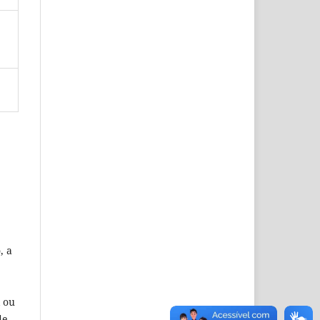
, a
l ou
de