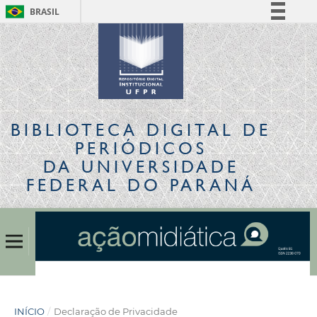
BRASIL
Simplifique!
Comunica BR
Participe
Acesso à informação
Legislação
BIBLIOTECA DIGITAL
DE
Canais
PERIÓDICOS
DA UNIVERSIDADE
FEDERAL DO PARANÁ
INÍCIO
/
Declaração de Privacidade