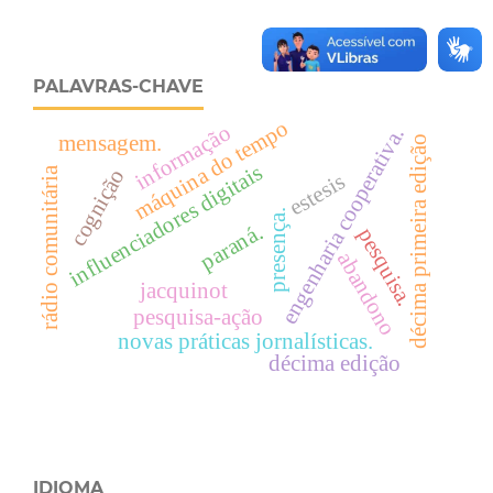
PALAVRAS-CHAVE
máquina do tempo
informação
engenharia cooperativa.
mensagem.
décima primeira edição
influenciadores digitais
rádio comunitária
cognição
estesis
presença.
paraná.
pesquisa.
abandono
jacquinot
pesquisa-ação
novas práticas jornalísticas.
décima edição
IDIOMA