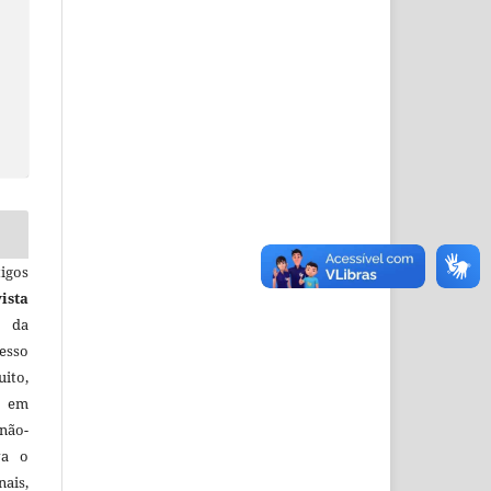
igos
ista
e da
esso
uito,
, em
não-
va o
ais,