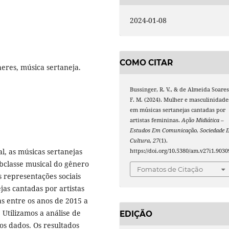
2024-01-08
COMO CITAR
eres, música sertaneja.
Bussinger, R. V., & de Almeida Soares
F. M. (2024). Mulher e masculinidade
em músicas sertanejas cantadas por
artistas femininas.
Ação Midiática –
Estudos Em Comunicação, Sociedade 
Cultura
,
27
(1).
l, as músicas sertanejas
https://doi.org/10.5380/am.v27i1.9030
bclasse musical do gênero
Fomatos de Citação
 representações sociais
as cantadas por artistas
s entre os anos de 2015 a
 Utilizamos a análise de
EDIÇÃO
os dados. Os resultados