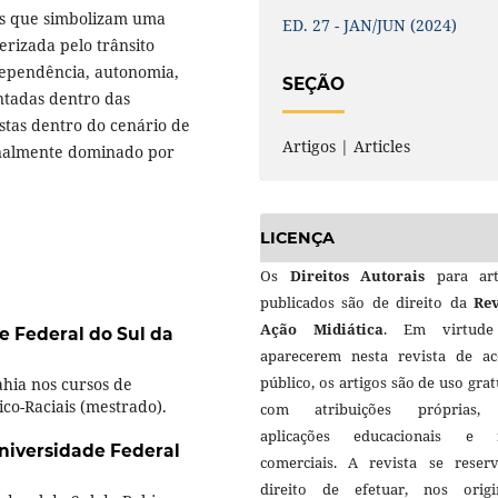
ns que simbolizam uma
ED. 27 - JAN/JUN (2024)
rizada pelo trânsito
dependência, autonomia,
SEÇÃO
ntadas dentro das
istas dentro do cenário de
Artigos | Articles
ionalmente dominado por
LICENÇA
Os
Direitos Autorais
para art
publicados são de direito da
Rev
Ação Midiática
. Em virtud
e Federal do Sul da
aparecerem nesta revista de ac
público, os artigos são de uso grat
ahia nos cursos de
ico-Raciais (mestrado).
com atribuições próprias
aplicações educacionais e 
niversidade Federal
comerciais. A revista se reser
direito de efetuar, nos origin