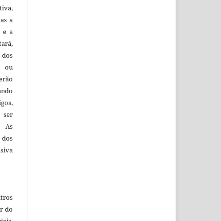
iva,
tas a
 e a
tará,
 dos
s ou
erão
ando
igos,
 ser
. As
 dos
siva
tros
r do