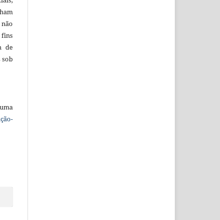
iais,
nham
e não
ins
m de
s sob
 uma
ção-