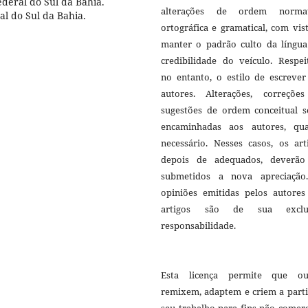
eral do Sul da Bahia.
alterações de ordem normat
l do Sul da Bahia.
ortográfica e gramatical, com vis
manter o padrão culto da língua
credibilidade do veículo. Respei
no entanto, o estilo de escrever
autores. Alterações, correçõe
sugestões de ordem conceitual s
encaminhadas aos autores, qu
necessário. Nesses casos, os art
depois de adequados, deverão
submetidos a nova apreciação
opiniões emitidas pelos autores
artigos são de sua exclu
responsabilidade.
Esta licença permite que ou
remixem, adaptem e criem a parti