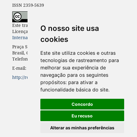
ISSN 2359-5639
Este trabalho está licenciado com uma
O nosso site usa
Licença
Creative Commons - Atribuição 4.0
Internacional
.
cookies
Praça Santos Andrade, n. 50, 3º andar, Curitiba-PR,
Brasil, CEP 80.020-300
Este site utiliza cookies e outras
Telefone: +55 41 3352-0716
tecnologias de rastreamento para
melhorar sua experiência de
E-mail: rinc.ufpr@gmail.com
navegação para os seguintes
http://revistas.ufpr.br/rinc
propósitos:
para ativar a
funcionalidade básica do site
.
Concordo
Eu recuso
Alterar as minhas preferências