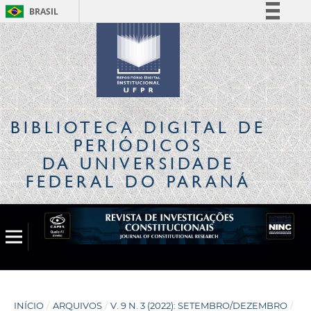
BRASIL
Simplifique!
Comunica BR
Participe
Acesso à informação
Legislação
BIBLIOTECA DIGITAL
DE
Canais
PERIÓDICOS
DA UNIVERSIDADE
FEDERAL DO PARANÁ
INÍCIO
/
ARQUIVOS
/
V. 9 N. 3 (2022): SETEMBRO/DEZEMBRO
/