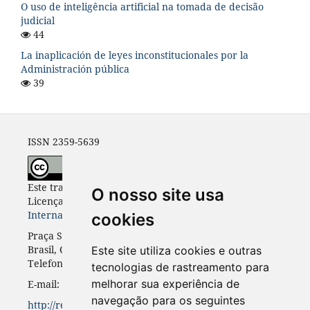
O uso de inteligência artificial na tomada de decisão
judicial
44
La inaplicación de leyes inconstitucionales por la
Administración pública
39
ISSN 2359-5639
Este trabalho está licenciado com uma
O nosso site usa
Licença
Creative Commons - Atribuição 4.0
Internacional
.
cookies
Praça Santos Andrade, n. 50, 3º andar, Curitiba-PR,
Brasil, CEP 80.020-300
Este site utiliza cookies e outras
Telefone: +55 41 3352-0716
tecnologias de rastreamento para
melhorar sua experiência de
E-mail: rinc.ufpr@gmail.com
navegação para os seguintes
http://revistas.ufpr.br/rinc