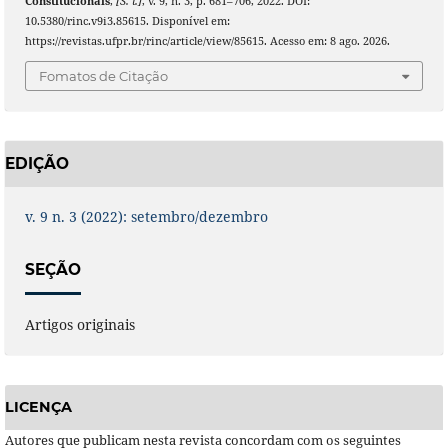
Constitucionais
,
[S. l.]
, v. 9, n. 3, p. 681–706, 2022. DOI:
10.5380/rinc.v9i3.85615. Disponível em:
https://revistas.ufpr.br/rinc/article/view/85615. Acesso em: 8 ago. 2026.
Fomatos de Citação
EDIÇÃO
v. 9 n. 3 (2022): setembro/dezembro
SEÇÃO
Artigos originais
LICENÇA
Autores que publicam nesta revista concordam com os seguintes