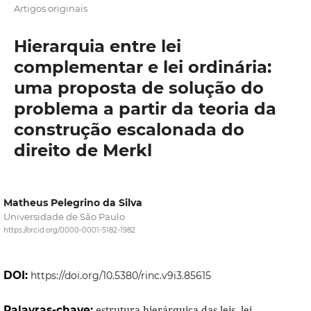
Artigos originais
Hierarquia entre lei
complementar e lei ordinária:
uma proposta de solução do
problema a partir da teoria da
construção escalonada do
direito de Merkl
Matheus Pelegrino da Silva
Universidade de São Paulo
https://orcid.org/0000-0001-5182-1982
DOI:
https://doi.org/10.5380/rinc.v9i3.85615
Palavras-chave:
estrutura hierárquica das leis, lei