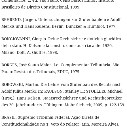
Comentários. 2. ed. São Paulo: Celso Bastos Editor, Instituto
Brasileiro de Direito Constitucional, 1999.
BEHREND, Jürgen. Untersuchungen zur Stufenbaulehre Adolf
Merkls und Hans Kelsens. Berlin: Duncker & Humblot, 1977.
BONGIOVANNI, Giorgio. Reine Rechtslehre e dottrina giuridica
dello stato. H. Kelsen e la constituzione austríaca del 1920.
Milano: Dott. A. Giuffrè, 1998.
BORGES, José Souto Maior. Lei Complementar Tributária. São
Paulo: Revista dos Tribunais, EDUC, 1975.
BOROWSKI, Martin. Die Lehre vom Stufenbau des Rechts nach
Adolf Julius Merkl. In: PAULSON, Stanley L.; STOLLEIS, Michael
(Hrsg.). Hans Kelsen. Staatsrechtslehrer und Rechtstheoretiker
des 20. Jahrhunderts. Tübingen: Mohr Siebeck, 2005, p. 122-159.
BRASIL. Supremo Tribunal Federal. Ação Direta de
Constitucionalidade no 1. Voto do relator, Min. Moreira Alves.