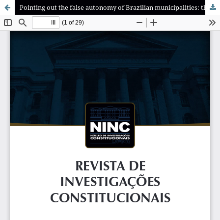
Pointing out the false autonomy of Brazilian municipalities: the “quality of the Federation” drawn by the Rule of Law and its impact on promoting the common good