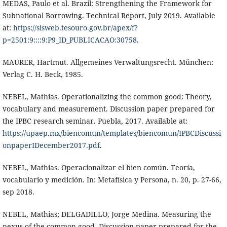
MEDAS, Paulo et al. Brazil: Strengthening the Framework for
Subnational Borrowing. Technical Report, July 2019. Available
at:
https://sisweb.tesouro.gov.br/apex/f?
p=2501:9::::9:P9_ID_PUBLICACAO:30758
.
MAURER, Hartmut. Allgemeines Verwaltungsrecht. München:
Verlag C. H. Beck, 1985.
NEBEL, Mathias. Operationalizing the common good: Theory,
vocabulary and measurement. Discussion paper prepared for
the IPBC research seminar. Puebla, 2017. Available at:
https://upaep.mx/biencomun/templates/biencomun/IPBCDiscussi
onpaperIDecember2017.pdf
.
NEBEL, Mathias. Operacionalizar el bien común. Teoría,
vocabulario y medición. In: Metafísica y Persona, n. 20, p. 27-66,
sep 2018.
NEBEL, Mathias; DELGADILLO, Jorge Medina. Measuring the
nexus of the common good. Discussion paper prepared for the