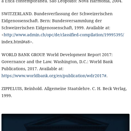
à Ética contemporânea. São Leopoldo: Nova Harmonia, 2004.
SWITZERLAND. Bundesverfassung der Schweizerischen
Eidgenossenschaft. Bern: Bundesversammlung der
Schweizerischen Eidgenossenschaft, 1999. Available at:
<
http://www.admin.ch/opc/de/classified-compilation/19995395/
index.html#a8>.
WORLD BANK GROUP. World Development Report 2017:
Governance and the Law. Washington, D.C.: World Bank
Publications, 2017. Available at:
https://www.worldbank.org/en/publication/wdr2017#
.
ZIPPELUIS, Reinhold. Allgemeine Staatslehre. C. H. Beck Verlag,
1999.