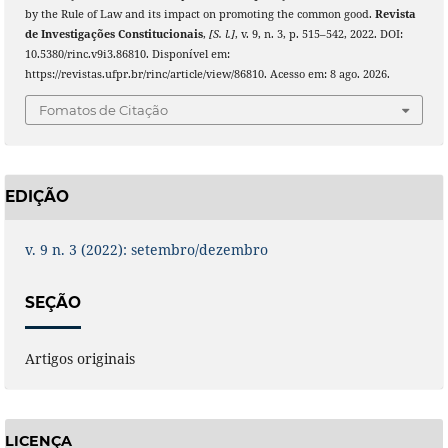
by the Rule of Law and its impact on promoting the common good.
Revista
de Investigações Constitucionais
,
[S. l.]
, v. 9, n. 3, p. 515–542, 2022. DOI:
10.5380/rinc.v9i3.86810. Disponível em:
https://revistas.ufpr.br/rinc/article/view/86810. Acesso em: 8 ago. 2026.
Fomatos de Citação
EDIÇÃO
v. 9 n. 3 (2022): setembro/dezembro
SEÇÃO
Artigos originais
LICENÇA