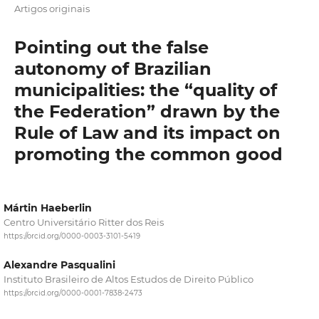
Artigos originais
Pointing out the false
autonomy of Brazilian
municipalities: the “quality of
the Federation” drawn by the
Rule of Law and its impact on
promoting the common good
Mártin Haeberlin
Centro Universitário Ritter dos Reis
https://orcid.org/0000-0003-3101-5419
Alexandre Pasqualini
Instituto Brasileiro de Altos Estudos de Direito Público
https://orcid.org/0000-0001-7838-2473