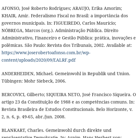
AFONSO, José Roberto Rodrigues; ARAUJO, Erika Amorim;
KHAIR, Amir. Federalismo Fiscal no Brasil: a importância dos
governos municipais. In: FIGUEIREDO, Carlos Maurício;
NÓBREGA, Marcos (org.). Administração Pública. Direito
Administrativo, Financeiro e Gestão Pública: prática, inovações e
polêmicas. São Paulo: Revista dos Tribunais, 2002. Available at:
https://www.joserobertoafonso.com.br/wp-
content/uploads/2020/09/EALRF.pdf
ANDERHEIDEN, Michael. Gemeinwohl in Republik und Union.
Tübingen: Mohr Siebeck, 2006.
BERCOVICI, Gilberto; SIQUEIRA NETO, José Francisco Siqueira. O
artigo 23 da Constituição de 1988 e as competências comuns. In:
Revista Brasileira de Estudos Constitucionais. Belo Horizonte, v.
2, n. 6, p. 49-65, abr./jun. 2008.
BLANKART, Charles. Gemeinwohl durch direkte und
repräsentative Demokratie. In: Arnim, Hans Herbert von;