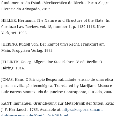
fundamentos do Estado Meritocrático de Direito. Porto Alegre:
Livraria do Advogado, 2017.
HELLER, Hermann. The Nature and Structure of the State. In:
Cardozo Law Review, vol. 18, number 1, p. 1139-1116, New
York, set. 1996.
JHERING, Rudolf von. Der Kampf um’s Recht. Frankfurt am
Main: Propyläen Verlag, 1992.
JELLINEK, Georg. Allgemeine Staatslehre. 3ª ed. Berlin: O.
Häring, 1914.
JONAS, Hans. O Princípio Responsabilidade: ensaio de uma ética
para a civilização tecnológica. Translated by Marijiane Lisboa e
Luiz Barros Montez. Rio de Janeiro: Contraponto, PUC-Rio, 2006.
KANT, Immanuel. Grundlegung zur Metaphysik der Sitten. Riga:
J. F. Hartknoch, 1785. Available at:
https://korpora.zim.uni-
duisburg-essen.de/Kant/aa04/428.html
.