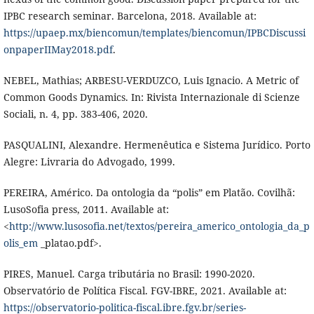
IPBC research seminar. Barcelona, 2018. Available at:
https://upaep.mx/biencomun/templates/biencomun/IPBCDiscussi
onpaperIIMay2018.pdf
.
NEBEL, Mathias; ARBESU-VERDUZCO, Luis Ignacio. A Metric of
Common Goods Dynamics. In: Rivista Internazionale di Scienze
Sociali, n. 4, pp. 383-406, 2020.
PASQUALINI, Alexandre. Hermenêutica e Sistema Jurídico. Porto
Alegre: Livraria do Advogado, 1999.
PEREIRA, Américo. Da ontologia da “polis” em Platão. Covilhã:
LusoSofia press, 2011. Available at:
<
http://www.lusosofia.net/textos/pereira_americo_ontologia_da_p
olis_em
_platao.pdf>.
PIRES, Manuel. Carga tributária no Brasil: 1990-2020.
Observatório de Política Fiscal. FGV-IBRE, 2021. Available at:
https://observatorio-politica-fiscal.ibre.fgv.br/series-