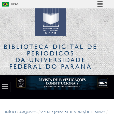
BRASIL
Simplifique!
Comunica BR
Participe
Acesso à informação
Legislação
BIBLIOTECA DIGITAL
DE
Canais
PERIÓDICOS
DA UNIVERSIDADE
FEDERAL DO PARANÁ
INÍCIO
/
ARQUIVOS
/
V. 9 N. 3 (2022): SETEMBRO/DEZEMBRO
/