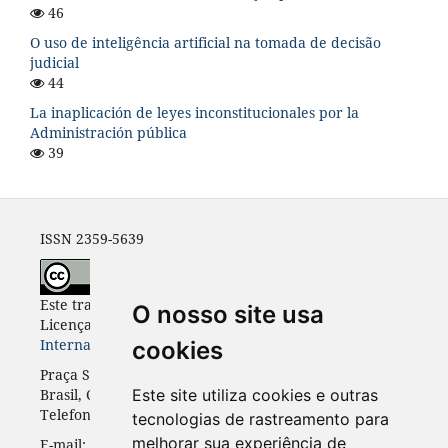
46
O uso de inteligência artificial na tomada de decisão
judicial
44
La inaplicación de leyes inconstitucionales por la
Administración pública
39
ISSN 2359-5639
Este trabalho está licenciado com uma
O nosso site usa
Licença
Creative Commons - Atribuição 4.0
Internacional
.
cookies
Praça Santos Andrade, n. 50, 3º andar, Curitiba-PR,
Brasil, CEP 80.020-300
Este site utiliza cookies e outras
Telefone: +55 41 3352-0716
tecnologias de rastreamento para
melhorar sua experiência de
E-mail: rinc.ufpr@gmail.com