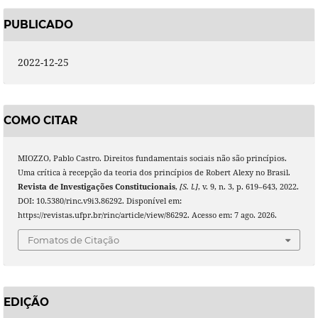
PUBLICADO
2022-12-25
COMO CITAR
MIOZZO, Pablo Castro. Direitos fundamentais sociais não são princípios.
Uma crítica à recepção da teoria dos princípios de Robert Alexy no Brasil.
Revista de Investigações Constitucionais
,
[S. l.]
, v. 9, n. 3, p. 619–643, 2022.
DOI: 10.5380/rinc.v9i3.86292. Disponível em:
https://revistas.ufpr.br/rinc/article/view/86292. Acesso em: 7 ago. 2026.
Fomatos de Citação
EDIÇÃO