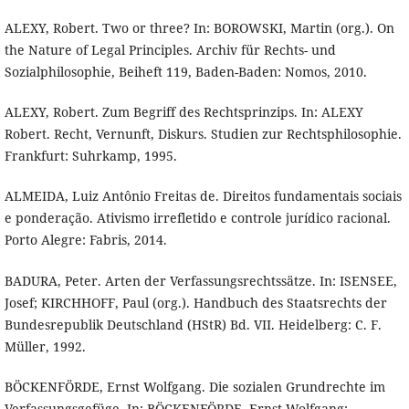
ALEXY, Robert. Two or three? In: BOROWSKI, Martin (org.). On
the Nature of Legal Principles. Archiv für Rechts- und
Sozialphilosophie, Beiheft 119, Baden-Baden: Nomos, 2010.
ALEXY, Robert. Zum Begriff des Rechtsprinzips. In: ALEXY
Robert. Recht, Vernunft, Diskurs. Studien zur Rechtsphilosophie.
Frankfurt: Suhrkamp, 1995.
ALMEIDA, Luiz Antônio Freitas de. Direitos fundamentais sociais
e ponderação. Ativismo irrefletido e controle jurídico racional.
Porto Alegre: Fabris, 2014.
BADURA, Peter. Arten der Verfassungsrechtssätze. In: ISENSEE,
Josef; KIRCHHOFF, Paul (org.). Handbuch des Staatsrechts der
Bundesrepublik Deutschland (HStR) Bd. VII. Heidelberg: C. F.
Müller, 1992.
BÖCKENFÖRDE, Ernst Wolfgang. Die sozialen Grundrechte im
Verfassungsgefüge. In: BÖCKENFÖRDE, Ernst Wolfgang;