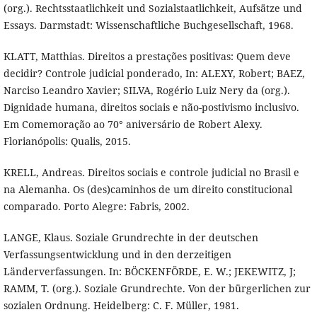
(org.). Rechtsstaatlichkeit und Sozialstaatlichkeit, Aufsätze und
Essays. Darmstadt: Wissenschaftliche Buchgesellschaft, 1968.
KLATT, Matthias. Direitos a prestações positivas: Quem deve
decidir? Controle judicial ponderado, In: ALEXY, Robert; BAEZ,
Narciso Leandro Xavier; SILVA, Rogério Luiz Nery da (org.).
Dignidade humana, direitos sociais e não-postivismo inclusivo.
Em Comemoração ao 70° aniversário de Robert Alexy.
Florianópolis: Qualis, 2015.
KRELL, Andreas. Direitos sociais e controle judicial no Brasil e
na Alemanha. Os (des)caminhos de um direito constitucional
comparado. Porto Alegre: Fabris, 2002.
LANGE, Klaus. Soziale Grundrechte in der deutschen
Verfassungsentwicklung und in den derzeitigen
Länderverfassungen. In: BÖCKENFÖRDE, E. W.; JEKEWITZ, J;
RAMM, T. (org.). Soziale Grundrechte. Von der bürgerlichen zur
sozialen Ordnung. Heidelberg: C. F. Müller, 1981.