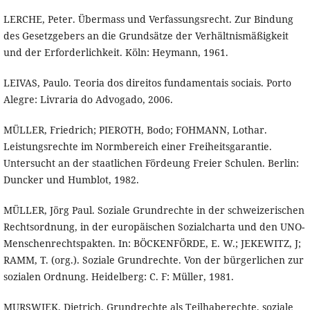
LERCHE, Peter. Übermass und Verfassungsrecht. Zur Bindung
des Gesetzgebers an die Grundsätze der Verhältnismäßigkeit
und der Erforderlichkeit. Köln: Heymann, 1961.
LEIVAS, Paulo. Teoria dos direitos fundamentais sociais. Porto
Alegre: Livraria do Advogado, 2006.
MÜLLER, Friedrich; PIEROTH, Bodo; FOHMANN, Lothar.
Leistungsrechte im Normbereich einer Freiheitsgarantie.
Untersucht an der staatlichen Fördeung Freier Schulen. Berlin:
Duncker und Humblot, 1982.
MÜLLER, Jörg Paul. Soziale Grundrechte in der schweizerischen
Rechtsordnung, in der europäischen Sozialcharta und den UNO-
Menschenrechtspakten. In: BÖCKENFÖRDE, E. W.; JEKEWITZ, J;
RAMM, T. (org.). Soziale Grundrechte. Von der bürgerlichen zur
sozialen Ordnung. Heidelberg: C. F: Müller, 1981.
MURSWIEK, Dietrich. Grundrechte als Teilhaberechte, soziale