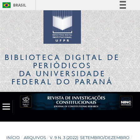
BRASIL
Simplifique!
Comunica BR
Participe
Acesso à informação
Legislação
BIBLIOTECA DIGITAL
DE
Canais
PERIÓDICOS
DA UNIVERSIDADE
FEDERAL DO PARANÁ
INÍCIO
/
ARQUIVOS
/
V. 9 N. 3 (2022): SETEMBRO/DEZEMBRO
/