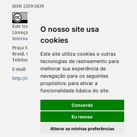
ISSN 2359-5639
Este trabalho está licenciado com uma
O nosso site usa
Licença
Creative Commons - Atribuição 4.0
Internacional
.
cookies
Praça Santos Andrade, n. 50, 3º andar, Curitiba-PR,
Brasil, CEP 80.020-300
Este site utiliza cookies e outras
Telefone: +55 41 3352-0716
tecnologias de rastreamento para
melhorar sua experiência de
E-mail: rinc.ufpr@gmail.com
navegação para os seguintes
http://revistas.ufpr.br/rinc
propósitos:
para ativar a
funcionalidade básica do site
.
Concordo
Eu recuso
Alterar as minhas preferências