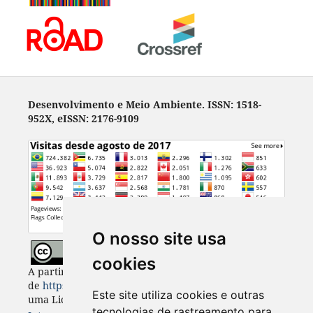
Desenvolvimento e Meio Ambiente. ISSN: 1518-
952X, eISSN: 2176-9109
O nosso site usa
cookies
A partir de 2023, Desenvolvimento e Meio Ambiente
de
https://revistas.ufpr.br/made
está licenciada com
Este site utiliza cookies e outras
uma Licença
Creative Commons - Atribuição 4.0
tecnologias de rastreamento para