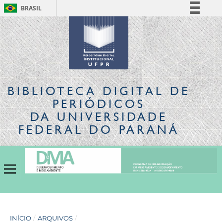
BRASIL
Simplifique!
Comunica BR
Participe
Acesso à informação
Legislação
BIBLIOTECA DIGITAL
DE
Canais
PERIÓDICOS
DA UNIVERSIDADE
FEDERAL DO PARANÁ
INÍCIO
/
ARQUIVOS
/