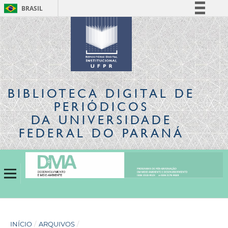
BRASIL
Simplifique!
Comunica BR
Participe
Acesso à informação
Legislação
BIBLIOTECA DIGITAL
DE
Canais
PERIÓDICOS
DA UNIVERSIDADE
FEDERAL DO PARANÁ
INÍCIO
/
ARQUIVOS
/