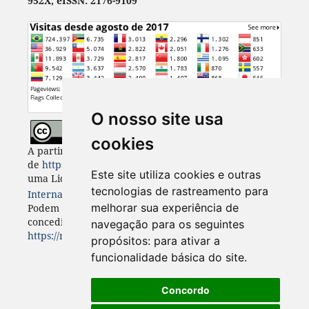
952X, eISSN: 2176-9109
O nosso site usa
cookies
A partir de 2023, Desenvolvimento e Meio Ambiente
de
https://revistas.ufpr.br/made
está licenciada com
Este site utiliza cookies e outras
uma Licença
Creative Commons - Atribuição 4.0
tecnologias de rastreamento para
Internacional
. CC BY 4.0
melhorar sua experiência de
Podem estar disponíveis autorizações adicionais às
concedidas no âmbito desta licença em
navegação para os seguintes
https://revistas.ufpr.br/made/about
.
propósitos:
para ativar a
funcionalidade básica do site
.
Concordo