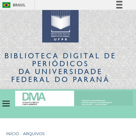
BRASIL
Simplifique!
Comunica BR
Participe
Acesso à informação
Legislação
BIBLIOTECA DIGITAL
DE
Canais
PERIÓDICOS
DA UNIVERSIDADE
FEDERAL DO PARANÁ
INÍCIO
/
ARQUIVOS
/