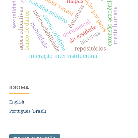
avaliação por pares
campus virtual
extensão acadêmica
trabalho mineiro
mapas
sexualidade
dolomitas
mente humana
ações educativas
indissociabilidade
banco de dados
carona solidária
documental
mobilidade
diversidade.
bicicleta.
repositórios
interação interinstitucional
IDIOMA
English
Português (Brasil)