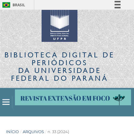
BRASIL
Simplifique!
Comunica BR
Participe
Acesso à informação
Legislação
BIBLIOTECA DIGITAL
DE
Canais
PERIÓDICOS
DA UNIVERSIDADE
FEDERAL DO PARANÁ
INÍCIO
/
ARQUIVOS
/
n. 33 (2024)