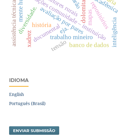
mente humana
produtores rurais
relações comunidade – instituição
dolomitas
assistência técnica.
repositórios
diversidade.
avaliação por pares
mapas
inteligência
história
documental
eja.
xadrez
trabalho mineiro
tensão
banco de dados
IDIOMA
English
Português (Brasil)
ENVIAR SUBMISSÃO