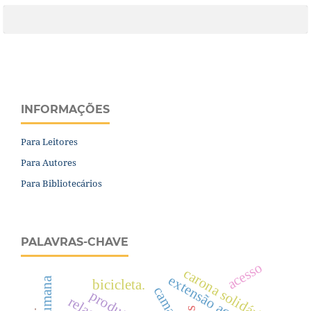
INFORMAÇÕES
Para Leitores
Para Autores
Para Bibliotecários
PALAVRAS-CHAVE
acesso
carona solidária
extensão acadêmica
bicicleta.
camarão