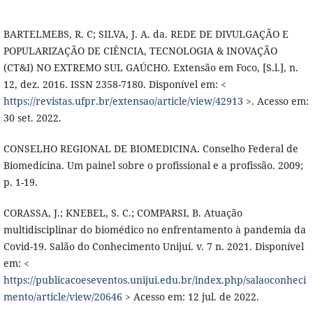
BARTELMEBS, R. C; SILVA, J. A. da. REDE DE DIVULGAÇÃO E
POPULARIZAÇÃO DE CIÊNCIA, TECNOLOGIA & INOVAÇÃO
(CT&I) NO EXTREMO SUL GAÚCHO. Extensão em Foco, [S.l.], n.
12, dez. 2016. ISSN 2358-7180. Disponível em: <
https://revistas.ufpr.br/extensao/article/view/42913
>. Acesso em:
30 set. 2022.
CONSELHO REGIONAL DE BIOMEDICINA. Conselho Federal de
Biomedicina. Um painel sobre o profissional e a profissão. 2009;
p. 1-19.
CORASSA, J.; KNEBEL, S. C.; COMPARSI, B. Atuação
multidisciplinar do biomédico no enfrentamento à pandemia da
Covid-19. Salão do Conhecimento Unijuí. v. 7 n. 2021. Disponível
em: <
https://publicacoeseventos.unijui.edu.br/index.php/salaoconheci
mento/article/view/20646
> Acesso em: 12 jul. de 2022.