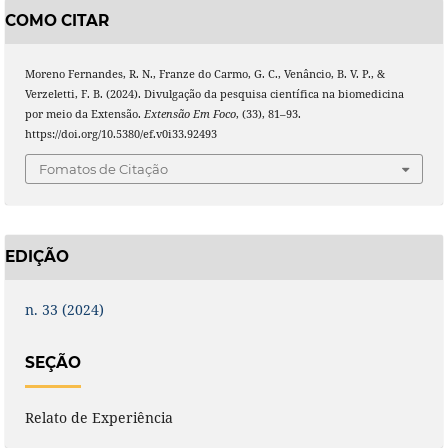
COMO CITAR
Moreno Fernandes, R. N., Franze do Carmo, G. C., Venâncio, B. V. P., &
Verzeletti, F. B. (2024). Divulgação da pesquisa científica na biomedicina
por meio da Extensão.
Extensão Em Foco
, (33), 81–93.
https://doi.org/10.5380/ef.v0i33.92493
Fomatos de Citação
EDIÇÃO
n. 33 (2024)
SEÇÃO
Relato de Experiência