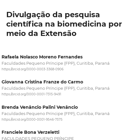
Divulgação da pesquisa
científica na biomedicina por
meio da Extensão
Rafaela Nolasco Moreno Fernandes
Faculdades Pequeno Príncipe (FPP), Curitiba, Paraná
https://orcid.org/0000-0003-3368-0906
Giovanna Cristina Franze do Carmo
Faculdades Pequeno Príncipe (FPP), Curitiba, Paraná
https://orcid.org/0000-0001-7315-9491
Brenda Venâncio Palini Venâncio
Faculdades Pequeno Príncipe (FPP), Curitiba, Paraná
https://orcid.org/0000-0001-9546-7575
Franciele Bona Verzeletti
FACULDADES PEQUENO PRÍNCIPE