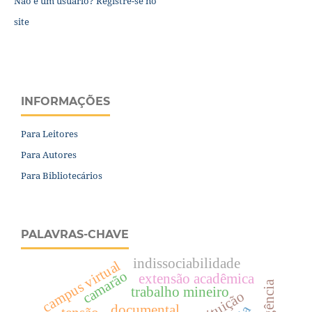
Não é um usuário? Registre-se no
site
INFORMAÇÕES
Para Leitores
Para Autores
Para Bibliotecários
PALAVRAS-CHAVE
indissociabilidade
campus virtual
camarão
extensão acadêmica
trabalho mineiro
documental