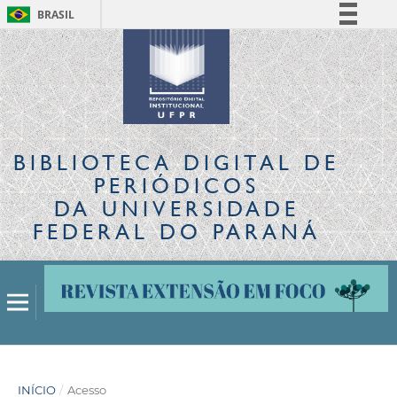
BRASIL
Simplifique!
Comunica BR
Participe
Acesso à informação
Legislação
BIBLIOTECA DIGITAL
DE
Canais
PERIÓDICOS
DA UNIVERSIDADE
FEDERAL DO PARANÁ
INÍCIO
/
Acesso