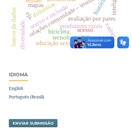
inteligência
relações comunidade – instituição
história
tensão
dolomitas
mapas
acervo e inclusão
banco de dados
eja.
avaliação por pares
diversidade.
xadrez
produtores rurais
acesso
bicicleta.
tecnologia 360 graus
educação sexual
IDIOMA
English
Português (Brasil)
ENVIAR SUBMISSÃO