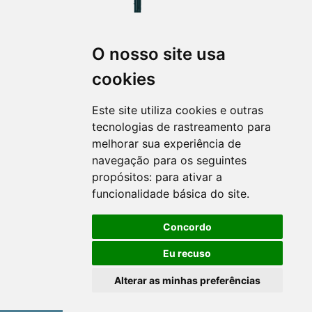
O nosso site usa
Revista Extensão em Foco
cookies
ISSN 2358-7180 (on-line)
revistaextensao@ufpr.br
Este site utiliza cookies e outras
tecnologias de rastreamento para
melhorar sua experiência de
navegação para os seguintes
propósitos:
para ativar a
funcionalidade básica do site
.
Concordo
Eu recuso
Alterar as minhas preferências