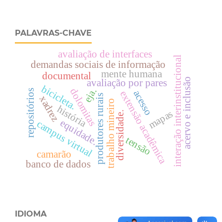
PALAVRAS-CHAVE
avaliação de interfaces
interação interinstitucional
demandas sociais de informação
mente humana
documental
acervo e inclusão
avaliação por pares
bicicleta.
eja.
dolomitas
repositórios
acesso
extensão acadêmica
produtores rurais
xadrez
trabalho mineiro
história
mapas
diversidade.
equidade.
campus virtual
tensão
camarão
banco de dados
IDIOMA