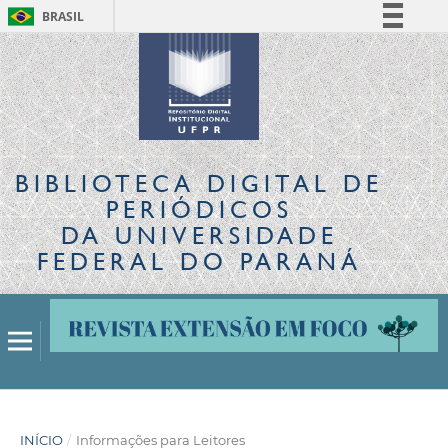
BRASIL
Simplifique!
Comunica BR
Participe
Acesso à informação
Legislação
BIBLIOTECA DIGITAL
DE
Canais
PERIÓDICOS
DA UNIVERSIDADE
FEDERAL DO PARANÁ
INÍCIO
/
Informações para Leitores