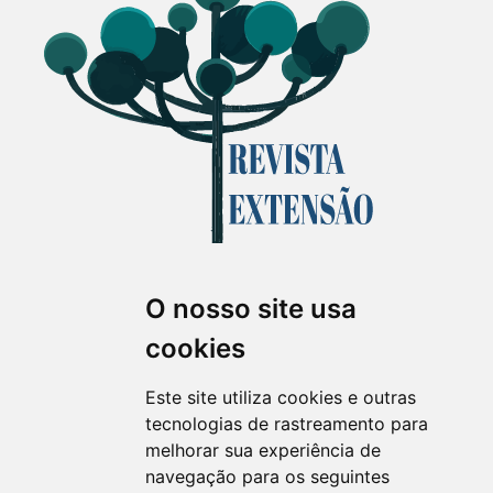
O nosso site usa
Revista Extensão em Foco
cookies
ISSN 2358-7180 (on-line)
revistaextensao@ufpr.br
Este site utiliza cookies e outras
tecnologias de rastreamento para
melhorar sua experiência de
navegação para os seguintes