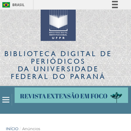
BRASIL
Simplifique!
Comunica BR
Participe
Acesso à informação
Legislação
BIBLIOTECA DIGITAL
DE
Canais
PERIÓDICOS
DA UNIVERSIDADE
FEDERAL DO PARANÁ
INÍCIO
/
Anúncios