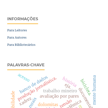
INFORMAÇÕES
Para Leitores
Para Autores
Para Bibliotecários
PALAVRAS-CHAVE
acesso
banco de dados
produção jornalística.
mente humana
história
bicicleta.
eja.
documental
trabalho mineiro
avaliação por pares
xadrez
tensão
dolomitas