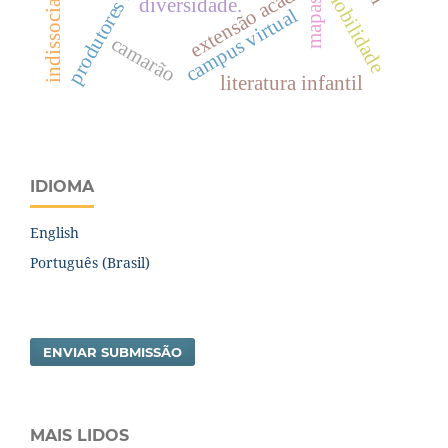
indissociabilidade
produtores rurais
extensão acadêmica
mobilidade
diversidade.
mapas
campus virtual
camarão
literatura infantil
IDIOMA
English
Português (Brasil)
ENVIAR SUBMISSÃO
MAIS LIDOS