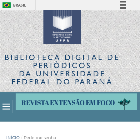
BRASIL
Simplifique!
Comunica BR
Participe
Acesso à informação
Legislação
BIBLIOTECA DIGITAL
DE
Canais
PERIÓDICOS
DA UNIVERSIDADE
FEDERAL DO PARANÁ
INÍCIO
/
Redefinir senha