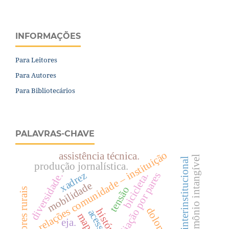
INFORMAÇÕES
Para Leitores
Para Autores
Para Bibliotecários
PALAVRAS-CHAVE
relações comunidade – instituição
assistência técnica.
patrimônio intangível
interação interinstitucional
produção jornalística.
xadrez
avaliação por pares
diversidade.
bicicleta.
mobilidade
tensão
produtores rurais
dolomitas
história
acesso
mapas
eja.