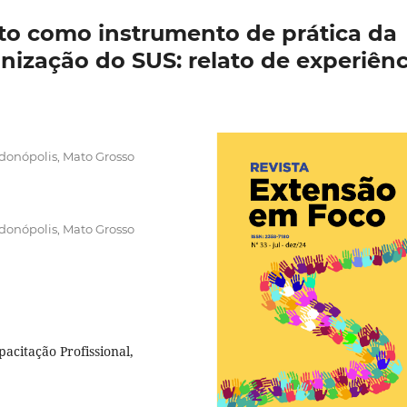
to como instrumento de prática da
nização do SUS: relato de experiênc
donópolis, Mato Grosso
donópolis, Mato Grosso
citação Profissional,