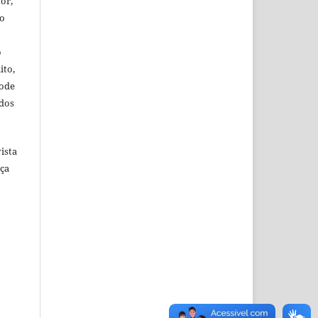
or,
ão
o
ito,
pode
ídos
ista
nça