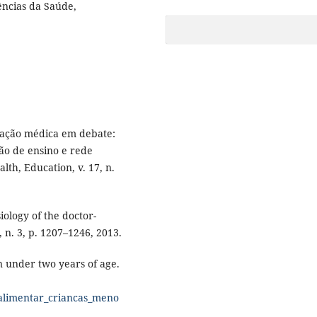
ências da Saúde,
mação médica em debate:
ção de ensino e rede
th, Education, v. 17, n.
ology of the doctor-
, n. 3, p. 1207–1246, 2013.
n under two years of age.
_alimentar_criancas_meno