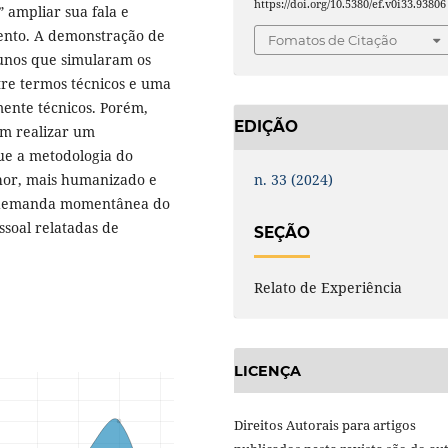
https://doi.org/10.5380/ef.v0i33.93806
” ampliar sua fala e
mento. A demonstração de
Fomatos de Citação
lunos que simularam os
tre termos técnicos e uma
ente técnicos. Porém,
EDIÇÃO
em realizar um
ue a metodologia do
n. 33 (2024)
or, mais humanizado e
 demanda momentânea do
ssoal relatadas de
SEÇÃO
Relato de Experiência
LICENÇA
Direitos Autorais para artigos