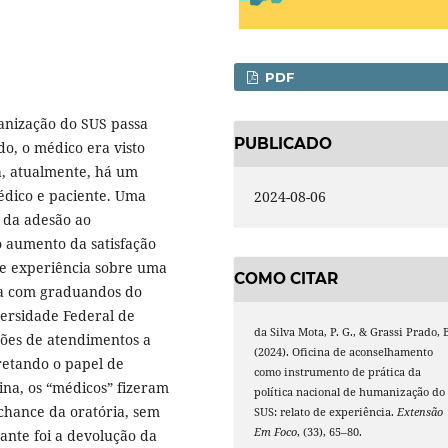
PDF
manização do SUS passa
PUBLICADO
o, o médico era visto
a, atualmente, há um
dico e paciente. Uma
2024-08-06
 da adesão ao
o aumento da satisfação
 de experiência sobre uma
COMO CITAR
ada com graduandos do
versidade Federal de
da Silva Mota, P. G., & Grassi Prado, 
ções de atendimentos a
(2024). Oficina de aconselhamento
pretando o papel de
como instrumento de prática da
ina, os “médicos” fizeram
política nacional de humanização do
 chance da oratória, sem
SUS: relato de experiência.
Extensão
Em Foco
, (33), 65–80.
ante foi a devolução da