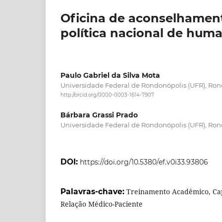
Oficina de aconselhamen
política nacional de huma
Paulo Gabriel da Silva Mota
Universidade Federal de Rondonópolis (UFR), Ron
http://orcid.org/0000-0003-1614-7907
Bárbara Grassi Prado
Universidade Federal de Rondonópolis (UFR), Ron
DOI:
https://doi.org/10.5380/ef.v0i33.93806
Palavras-chave:
Treinamento Acadêmico, Capa
Relação Médico-Paciente