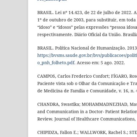
BRASIL. Lei nº 14.423, de 22 de julho de 2022. A
1º de outubro de 2003, para substituir, em toda 
“idoso” e “idosos” pelas expressões “pessoa idosa
respectivamente. Diário Oficial da União. Brasíli
BRASIL. Política Nacional de Humanização. 2013
https://bvsms.saude.gov.br/bvs/publicacoes/pol
o_pnh_folheto.pdf
. Acesso em: 5 ago. 2022.
CAMPOS, Carlos Frederico Confort; FÍGARO, Rose
Paciente vista sob o Olhar da Comunicação e Tra
de Medicina de Família e Comunidade, v. 16, n. 4
CHANDRA, Swastika; MOHAMMADNEZHAD, Masou
and Communication in a Doctor- Patient Relation
Review. Journal of Healthcare Communications, v
CHIPIDZA, Fallon E.; WALLWORK, Rachel S.; ST