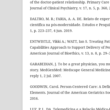
of the doctor-patient relationship. Primary Car
Journal of Clinical Psychiatry, v. 17, n. 5, p. 360,
DALTRO, M. R.; FARIA, A. A. DE. Relato de expe
científica na pós-modernidade. Estudos e Pesquis
1, p. 223–237, 4 jun. 2019.
ENTWISTLE, Vikki A.; WATT, Ian S. Treating Pati
Capabilities Approach to Support Delivery of P
American Journal of Bioethics, v. 13, n. 8, p. 29–
GARABEDIAN, J. To be a great physician, you m
story. MedGenMed: Medscape General Medicine, v
reply 1, 2 jul. 2007.
GOODWIN, Carol. Person-Centered Care: A Defini
Elements. Journal of the American Geriatrics Socie
2016.
LUZ, P. L. DA. Telemedicina e a Relação Médico-