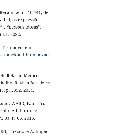
ltera a Lei nº 10.741, de
a Lei, as expressões
” e “pessoas idosas”,
a-DF, 2022.
. Disponível em:
itica_nacional_humanizaca
li. Relação Médico-
balho. Revista Brasileira
3, p. 2352, 2021.
d; WARD, Paul. Trust
ship: A Literature
. 03, n. 03, 2018.
ERN, Theodore A. Impact