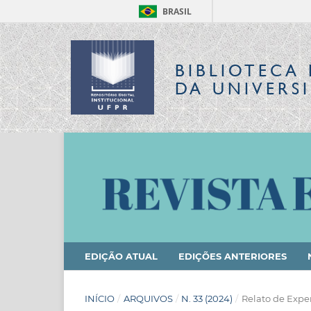
BRASIL
BIBLIOTECA 
DA UNIVERS
EDIÇÃO ATUAL
EDIÇÕES ANTERIORES
INÍCIO
/
ARQUIVOS
/
N. 33 (2024)
/
Relato de Expe