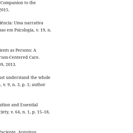
e Companion to the
 2015.
riência: Uma narrativa
as em Psicologia, v. 19, n.
ents as Persons: A
erson-Centered Care.
39, 2013.
ust understand the whole
. 9, n. 3, p. 1; author
tion and Essential
ty, v. 64, n. 1, p. 15–18,
Paciente. Arquivos