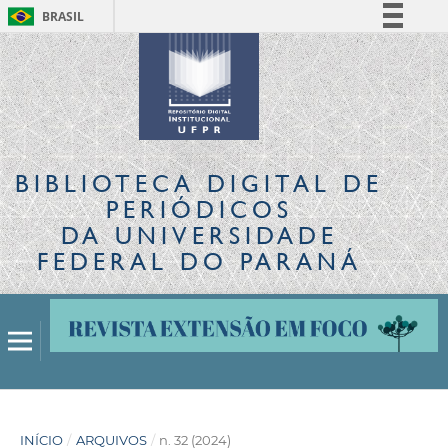
BRASIL
Simplifique!
Comunica BR
Participe
Acesso à informação
Legislação
BIBLIOTECA DIGITAL
DE
Canais
PERIÓDICOS
DA UNIVERSIDADE
FEDERAL DO PARANÁ
INÍCIO
/
ARQUIVOS
/
n. 32 (2024)