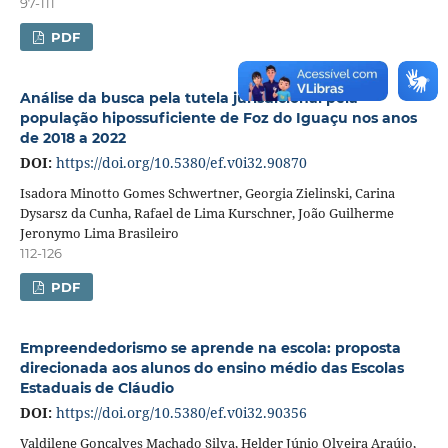
97-111
PDF
Análise da busca pela tutela jurisdicional pela
população hipossuficiente de Foz do Iguaçu nos anos
de 2018 a 2022
DOI:
https://doi.org/10.5380/ef.v0i32.90870
Isadora Minotto Gomes Schwertner, Georgia Zielinski, Carina
Dysarsz da Cunha, Rafael de Lima Kurschner, João Guilherme
Jeronymo Lima Brasileiro
112-126
PDF
Empreendedorismo se aprende na escola: proposta
direcionada aos alunos do ensino médio das Escolas
Estaduais de Cláudio
DOI:
https://doi.org/10.5380/ef.v0i32.90356
Valdilene Gonçalves Machado Silva, Helder Júnio Olveira Araújo,