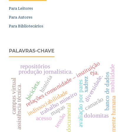
Para Leitores
Para Autores
Para Bibliotecários
PALAVRAS-CHAVE
relações comunidade – instituição
repositórios
mobilidade
produção jornalística.
eja.
banco de dados
diversidade.
história
xadrez
campus virtual
bicicleta.
avaliação por pares
assistência técnica.
indissociabilidade
trabalho mineiro
mente humana
camarão
documental
mapas
tensão
dolomitas
acesso