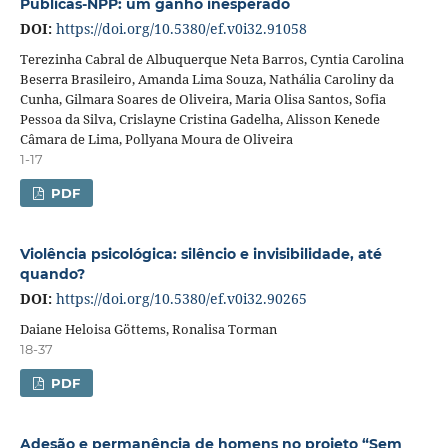
Públicas-NPP: um ganho inesperado
DOI:
https://doi.org/10.5380/ef.v0i32.91058
Terezinha Cabral de Albuquerque Neta Barros, Cyntia Carolina
Beserra Brasileiro, Amanda Lima Souza, Nathália Caroliny da
Cunha, Gilmara Soares de Oliveira, Maria Olisa Santos, Sofia
Pessoa da Silva, Crislayne Cristina Gadelha, Alisson Kenede
Câmara de Lima, Pollyana Moura de Oliveira
1-17
PDF
Violência psicológica: silêncio e invisibilidade, até
quando?
DOI:
https://doi.org/10.5380/ef.v0i32.90265
Daiane Heloisa Göttems, Ronalisa Torman
18-37
PDF
Adesão e permanência de homens no projeto “Sem