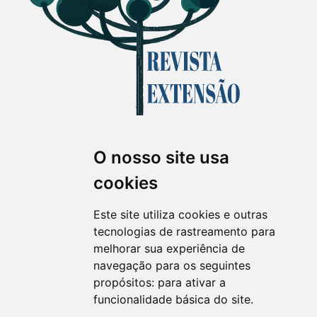
O nosso site usa
Revista Extensão em Foco
cookies
ISSN 2358-7180 (on-line)
revistaextensao@ufpr.br
Este site utiliza cookies e outras
tecnologias de rastreamento para
melhorar sua experiência de
navegação para os seguintes
propósitos:
para ativar a
funcionalidade básica do site
.