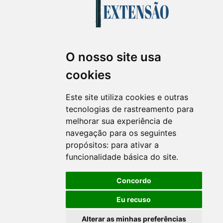
O nosso site usa
Revista Extensão em Foco
cookies
ISSN 2358-7180 (on-line)
revistaextensao@ufpr.br
Este site utiliza cookies e outras
tecnologias de rastreamento para
melhorar sua experiência de
navegação para os seguintes
propósitos:
para ativar a
funcionalidade básica do site
.
Concordo
Eu recuso
Alterar as minhas preferências