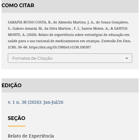
COMO CITAR
SARAIVA RUSSO COSTA, B., de Almeida Martins, J. A., de Souza Gonçalves,
S., Galeno Amaral, M., da Silva Martins , F. I., Santos Monte, A., & SANTOS
MONTE, A. (2026). Relato de experiência sobre estratégias de educação em
saúde para o uso racional de medicamentos em crianças.
Extensão Em Foco
,
1
(38), 50–66. https://doi.org/10.5380/ef.v1i38.100387
Fomatos de Citação
EDIÇÃO
v. 1 n. 38 (2026): Jan-Jul/26
SEÇÃO
Relato de Experiência