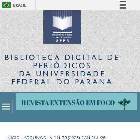
BRASIL
Simplifique!
Comunica BR
Participe
Acesso à informação
Legislação
BIBLIOTECA DIGITAL
DE
Canais
PERIÓDICOS
DA UNIVERSIDADE
FEDERAL DO PARANÁ
INÍCIO
/
ARQUIVOS
/
V. 1 N. 38 (2026): JAN-JUL/26
/