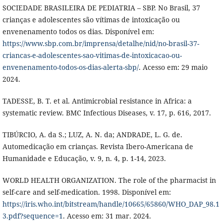
SOCIEDADE BRASILEIRA DE PEDIATRIA – SBP. No Brasil, 37
crianças e adolescentes são vítimas de intoxicação ou
envenenamento todos os dias. Disponível em:
https://www.sbp.com.br/imprensa/detalhe/nid/no-brasil-37-
criancas-e-adolescentes-sao-vitimas-de-intoxicacao-ou-
envenenamento-todos-os-dias-alerta-sbp/
. Acesso em: 29 maio
2024.
TADESSE, B. T. et al. Antimicrobial resistance in Africa: a
systematic review. BMC Infectious Diseases, v. 17, p. 616, 2017.
TIBÚRCIO, A. da S.; LUZ, A. N. da; ANDRADE, L. G. de.
Automedicação em crianças. Revista Ibero-Americana de
Humanidade e Educação, v. 9, n. 4, p. 1-14, 2023.
WORLD HEALTH ORGANIZATION. The role of the pharmacist in
self-care and self-medication. 1998. Disponível em:
https://iris.who.int/bitstream/handle/10665/65860/WHO_DAP_98.1
3.pdf?sequence=1
. Acesso em: 31 mar. 2024.