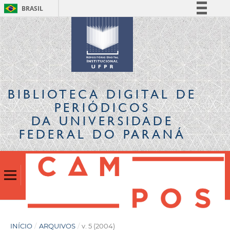
BRASIL
Simplifique!
Comunica BR
Participe
Acesso à informação
Legislação
BIBLIOTECA DIGITAL
DE
Canais
PERIÓDICOS
DA UNIVERSIDADE
FEDERAL DO PARANÁ
INÍCIO
/
ARQUIVOS
/
v. 5 (2004)