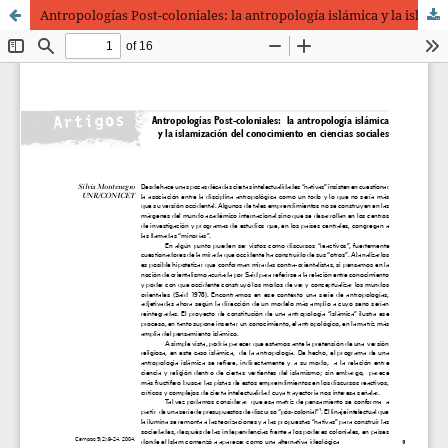
Antropologías Post-coloniales: la antropología islámica y la islamización del conocimiento en ciencias sociales