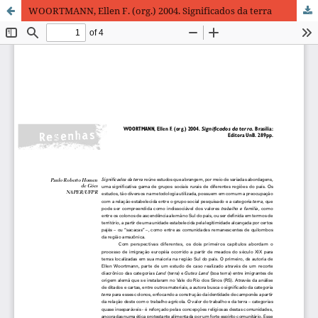
WOORTMANN, Ellen F. (org.) 2004. Significados da terra