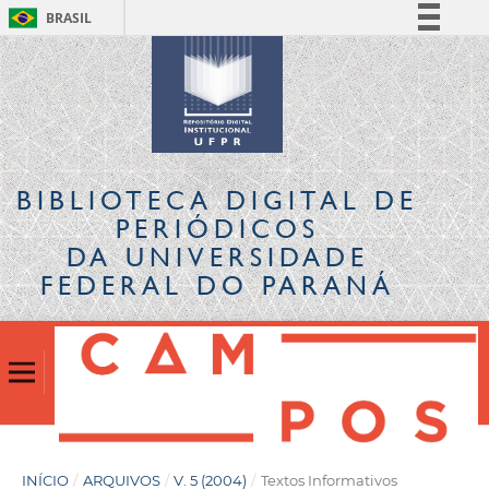
BRASIL
Simplifique!
Comunica BR
Participe
Acesso à informação
Legislação
BIBLIOTECA DIGITAL
DE
Canais
PERIÓDICOS
DA UNIVERSIDADE
FEDERAL DO PARANÁ
INÍCIO
/
ARQUIVOS
/
V. 5 (2004)
/
Textos Informativos