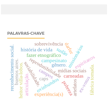
PALAVRAS-CHAVE
sobrevivência
darfur
missionários
reconhecimento social.
sudão
história de vida
fazer etnográfico
espiritanos
reprodutibilidade
campesinato
buenos aires.
sociabilidade.
heitor villa-lobos.
gênero.
fábrica tomada.
campos
mídias sociais
articulação.
carneadas
ex-votos
caps
ovinbundos
artefatos
pobreza
experiência(s)