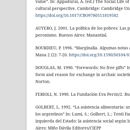
value”. In: Appadurai, A. (ed.) The Social Life o
cultural perspective. Cambridge: Cambridge Uni
https://doi.org/10.1017/CBO9780511819582
AUYERO, J. 2001. La política de los pobres: Las pr
peronismo. Buenos Aires: Manantial.
BOURDIEU, P. 1996. “Marginalia. Algumas notas 
Mana 2 (2): 7-20.
https://doi.org/10.1590/S0104
DOUGLAS, M. 1990. “Forewords: No free gifts” In
form and reason for exchange in archaic societ
Norton.
FERIOLI, N. 1990. La Fundación Eva Perón/2. Bu
GOLBERT, L. 1992. “La asistencia alimentaria: 
los argentinos” In: Lumi, S.; Golbert, L.; Tenti F
izquierda del Estado: la asistencia social según 
Aires: Miño Dávila Editores/CIEPP