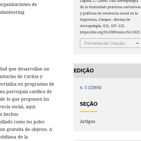
Zapata, L. (2004). Una Antropología
 organizaciones de
de la Gratuidad: prácticas caritativas
volunteering
y políticas de asistencia social en la
Argentina.
Campos - Revista De
Antropologia
,
5
(2), 107–125.
https://doi.org/10.5380/cam.v5i2.1623
Fomatos de Citação
ridad que desarrollan un
EDIÇÃO
ntarias de Caritas y
materializa en programas de
v. 5 (2004)
una parroquia católica de
 de lo que proponen los
SEÇÃO
ncia social, aquí
on hechos
Artigos
ollado como los polos
ón gratuita de objetos. A
otidiana de la