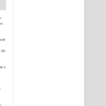
a
os:
 sob
C BY-
ir o
e
s: