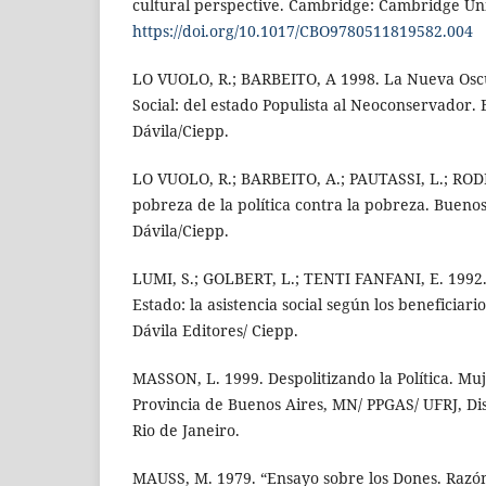
cultural perspective. Cambridge: Cambridge Uni
https://doi.org/10.1017/CBO9780511819582.004
LO VUOLO, R.; BARBEITO, A 1998. La Nueva Oscur
Social: del estado Populista al Neoconservador.
Dávila/Ciepp.
LO VUOLO, R.; BARBEITO, A.; PAUTASSI, L.; ROD
pobreza de la política contra la pobreza. Buenos
Dávila/Ciepp.
LUMI, S.; GOLBERT, L.; TENTI FANFANI, E. 1992
Estado: la asistencia social según los beneficiar
Dávila Editores/ Ciepp.
MASSON, L. 1999. Despolitizando la Política. Muje
Provincia de Buenos Aires, MN/ PPGAS/ UFRJ, Di
Rio de Janeiro.
MAUSS, M. 1979. “Ensayo sobre los Dones. Razó