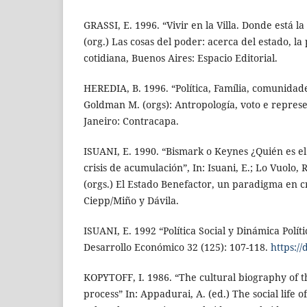
GRASSI, E. 1996. “Vivir en la Villa. Donde está la 
(org.) Las cosas del poder: acerca del estado, la p
cotidiana, Buenos Aires: Espacio Editorial.
HEREDIA, B. 1996. “Política, Família, comunidade
Goldman M. (orgs): Antropología, voto e represen
Janeiro: Contracapa.
ISUANI, E. 1990. “Bismark o Keynes ¿Quién es el
crisis de acumulación”, In: Isuani, E.; Lo Vuolo, R
(orgs.) El Estado Benefactor, un paradigma en cr
Ciepp/Miño y Dávila.
ISUANI, E. 1992 “Política Social y Dinámica Polí
Desarrollo Económico 32 (125): 107-118.
https:/
KOPYTOFF, I. 1986. “The cultural biography of t
process” In: Appadurai, A. (ed.) The social life o