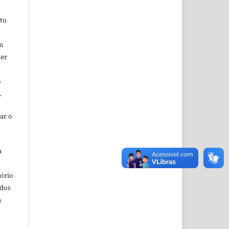
ito
m
uer
o
o.
ar o
a
o
tório
ados
a