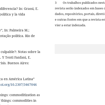
3 Os trabalhos publicados nest
revista serão indexados em bases 
diferencia? In: Grassi, E.
dados, repositórios, portais, diretó
olítica y la vida
e outras fontes em que a revista es
vier a estar indexada.
”, In: Palmeira M.;
tação política. Rio de
 culpable?: Notas sobre la
. Y Tenti Fanfani, E.
isis. Buenos Aires:
tica en América Latina”
/doi.org/10.2307/3467046
hings: commoditization as
f things: commodities in