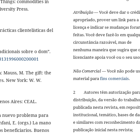
f Things: commodities in
versity Press.
Atribuição
— Você deve dar o créd
apropriado, prover um link para a
licença e indicar se mudanças fora
ácticas clientelísticas del
feitas. Você deve fazê-lo em qualq
circunstância razoável, mas de
nenhuma maneira que sugira que 
adicionais sobre o dom”.
licenciante apoia você ou o seu us
-93131996000200001
Não Comercial
— Você não pode us
: Mauss, M. The gift: the
material para
fins comerciais
.
ies. New York: W. W.
2 Autores têm autorização par
distribuição, da versão do trabalh
enos Aires: CEAL.
publicada nesta revista, em reposi
institucional, temático, bases de d
un nuevo problema para
e similares com reconhecimento d
anfani, E. (orgs.) La mano
publicação inicial nesta revista;
los beneficiarios. Buenos