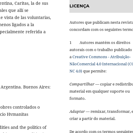
ntina, Caritas, la de sus
LICENÇA
les que allí se
 vista de las voluntarias,
Autores que publicam nesta revist
menos ligados a la
concordam com os seguintes term
pecialmente referida a
1 Autores mantém os direitos
autorais com o trabalho publicado
a
Creative Commons - Atribuição-
NãoComercial 4.0 Internacional (C
NC 4.0)
que permite:
Compartilhar
— copiar e redistribu
 Argentina. Buenos Aires:
material em qualquer suporte ou
formato.
pobres controlados o
Adaptar
— remixar, transformar, 
acio Hvmanitas
criar a partir do material.
ies and the politics of
De acordo com os termos seguinte