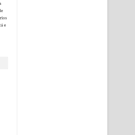
a
de
rios
tá e