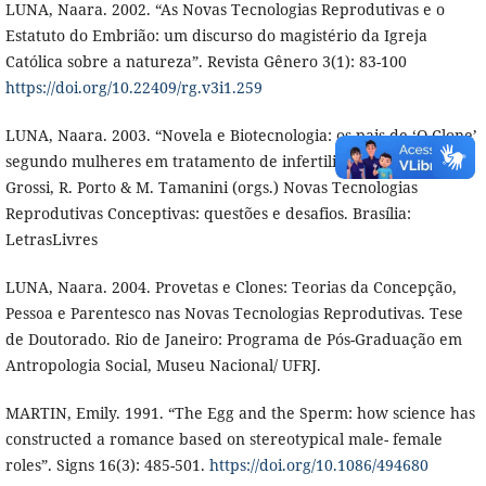
LUNA, Naara. 2002. “As Novas Tecnologias Reprodutivas e o
Estatuto do Embrião: um discurso do magistério da Igreja
Católica sobre a natureza”. Revista Gênero 3(1): 83-100
https://doi.org/10.22409/rg.v3i1.259
LUNA, Naara. 2003. “Novela e Biotecnologia: os pais de ‘O Clone’
segundo mulheres em tratamento de infertilidade”. In : M.
Grossi, R. Porto & M. Tamanini (orgs.) Novas Tecnologias
Reprodutivas Conceptivas: questões e desafios. Brasília:
LetrasLivres
LUNA, Naara. 2004. Provetas e Clones: Teorias da Concepção,
Pessoa e Parentesco nas Novas Tecnologias Reprodutivas. Tese
de Doutorado. Rio de Janeiro: Programa de Pós-Graduação em
Antropologia Social, Museu Nacional/ UFRJ.
MARTIN, Emily. 1991. “The Egg and the Sperm: how science has
constructed a romance based on stereotypical male- female
roles”. Signs 16(3): 485-501.
https://doi.org/10.1086/494680