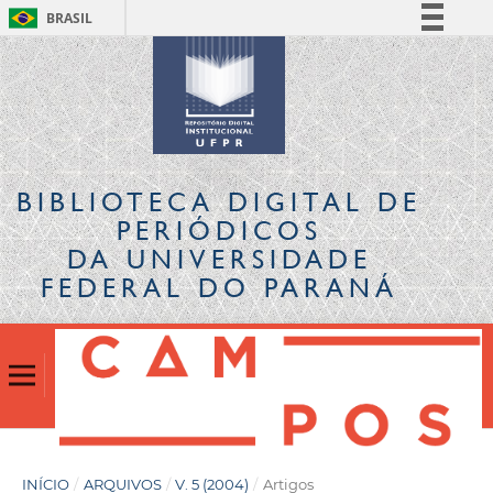
BRASIL
Simplifique!
Comunica BR
Participe
Acesso à informação
Legislação
BIBLIOTECA DIGITAL
DE
Canais
PERIÓDICOS
DA UNIVERSIDADE
FEDERAL DO PARANÁ
INÍCIO
/
ARQUIVOS
/
V. 5 (2004)
/
Artigos