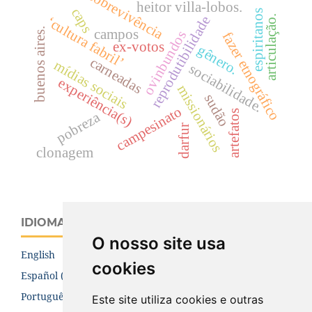
sobrevivência
heitor villa-lobos.
caps
espiritanos
reprodutibilidade
articulação.
‘cultura fabril’
buenos aires.
campos
ovinbundos
fazer etnográfico
ex-votos
gênero.
carneadas
mídias sociais
sociabilidade.
experiência(s)
missionários
sudão
campesinato
artefatos
pobreza
darfur
clonagem
IDIOMA
O nosso site usa
English
cookies
Español (España)
Português (Brasil)
Este site utiliza cookies e outras