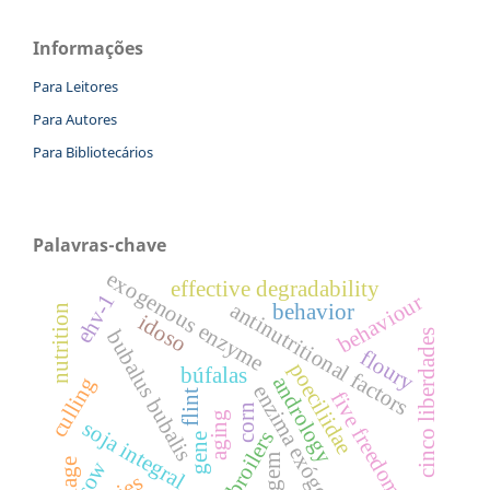
Informações
Para Leitores
Para Autores
Para Bibliotecários
Palavras-chave
exogenous enzyme
effective degradability
ehv-1
behaviour
antinutritional factors
behavior
nutrition
idoso
bubalus bubalis
cinco liberdades
floury
poeciliidae
búfalas
andrology
culling
enzima exógena
flint
five freedoms
corn
aging
soja integral
broilers
gene
silagem
sow
silage