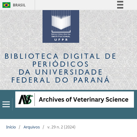
BRASIL
Simplifique!
Comunica BR
Participe
Acesso à informação
Legislação
BIBLIOTECA DIGITAL
DE
Canais
PERIÓDICOS
DA UNIVERSIDADE
FEDERAL DO PARANÁ
Início
/
Arquivos
/
v. 29 n. 2 (2024)