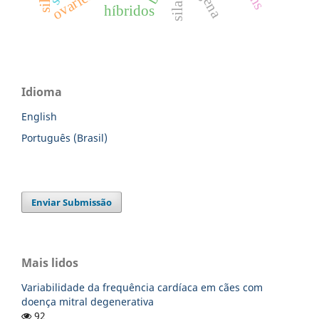
ovaries
híbridos
Idioma
English
Português (Brasil)
Enviar Submissão
Mais lidos
Variabilidade da frequência cardíaca em cães com
doença mitral degenerativa
92