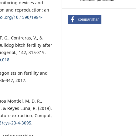
monitoring devices and
on and reproduction: an
doi.org/10.1590/1984-
compartilhar
F. G., Contreras, V., &
lldog bitch fertility after
iogenol., 142, 315-319.
0.018
.
onists on fertility and
336-347, 2017.
oa Montiel, M. D. R.,
.. & Reyes Luna, R. (2019).
eature extraction. Comput.
3/cys-23-4-3095
.