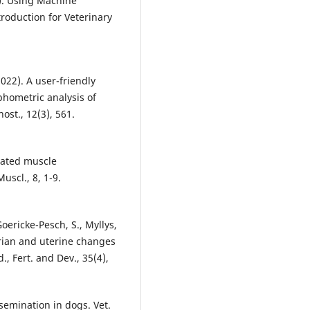
3). Using Machine
roduction for Veterinary
(2022). A user-friendly
phometric analysis of
ost., 12(3), 561.
omated muscle
uscl., 8, 1-9.
Goericke-Pesch, S., Myllys,
varian and uterine changes
, Fert. and Dev., 35(4),
insemination in dogs. Vet.