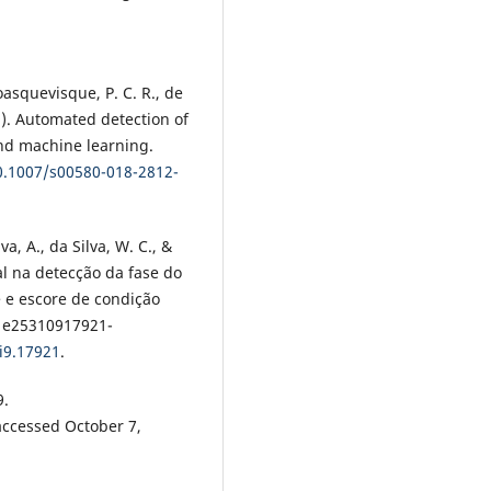
oasquevisque, P. C. R., de
9). Automated detection of
and machine learning.
10.1007/s00580-018-2812-
lva, A., da Silva, W. C., &
nal na detecção da fase do
e e escore de condição
), e25310917921-
i9.17921
.
9.
ccessed October 7,