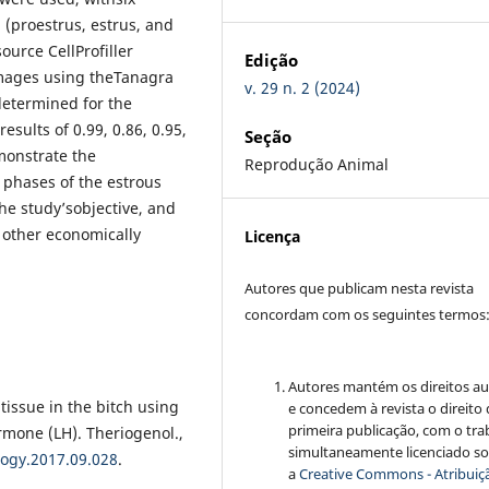
(proestrus, estrus, and
urce CellProfiller
Edição
images using theTanagra
v. 29 n. 2 (2024)
 determined for the
esults of 0.99, 0.86, 0.95,
Seção
monstrate the
Reprodução Animal
t phases of the estrous
he study’sobjective, and
 other economically
Licença
Autores que publicam nesta revista
concordam com os seguintes termos
Autores mantém os direitos au
 tissue in the bitch using
e concedem à revista o direito
primeira publicação, com o tra
rmone (LH). Theriogenol.,
simultaneamente licenciado s
logy.2017.09.028
.
a
Creative Commons - Atribuiçã