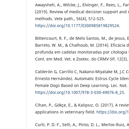
Awaysheh, A., Wilcke, J., Elvinger, F., Rees, L., 
(2019). Review of medical decision support and
methods. Vete path., 56(4), 512-525.
https://doi.org/10.1177/0300985819829524
.
Bittencourt, R. F., de Melo Santos, M., de Jesus, E
Barreto, W. M., & Chalhoub, M. (2014). Eficácia
profunda em cadelas monitoradas por citologia v
Cont. em Med. Vet. e Zootec. do CRMV-SP, 12(3),
Calderón G, Carrillo C, Nakano-Miyatake M, J.C 
Ernesto Hernández. Automatic Estrus Cycle Ident
Female Dogs Based on Deep Learning. Lec. Not. 
https://doi.org/10.1007/978-3-030-49076-8_25
.
Cihan, P., Gökçe, E., & Kalıpsız, O. (2017). A rev
applications in veterinary field.
https://doi.org/
Curti, P. D. F., Selli, A., Pinto, D. L., Merlos-Ruiz, A