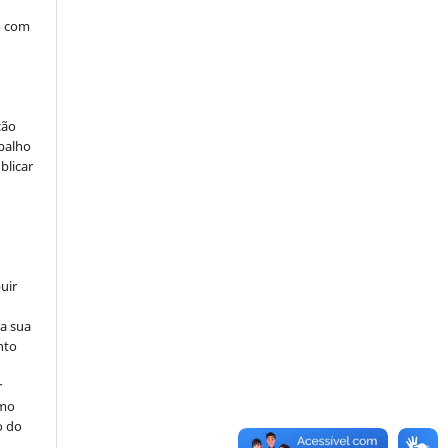
o com
ção
abalho
blicar
uir
na sua
nto
r
omo
o do