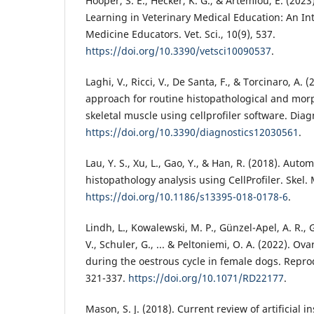
Hooper, S. E., Hecker, K. G., & Artemiou, E. (202
Learning in Veterinary Medical Education: An Int
Medicine Educators. Vet. Sci., 10(9), 537.
https://doi.org/10.3390/vetsci10090537
.
Laghi, V., Ricci, V., De Santa, F., & Torcinaro, A. 
approach for routine histopathological and mor
skeletal muscle using cellprofiler software. Diagn
https://doi.org/10.3390/diagnostics12030561
.
Lau, Y. S., Xu, L., Gao, Y., & Han, R. (2018). Aut
histopathology analysis using CellProfiler. Skel. M
https://doi.org/10.1186/s13395-018-0178-6
.
Lindh, L., Kowalewski, M. P., Günzel-Apel, A. R., 
V., Schuler, G., ... & Peltoniemi, O. A. (2022). O
during the oestrous cycle in female dogs. Reprod.
321-337.
https://doi.org/10.1071/RD22177
.
Mason, S. J. (2018). Current review of artificial 