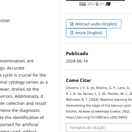
uction
Abstract audio (English)
Article (English)
Publicado
 insemination, are
2024-06-14
ogs. Accurate
 cycle is crucial for the
Como Citar
inal cytology serves as a
Oliveira, J. V. G. de, Ribeiro, G. P., Lenz, D.,
ever, itrelies on the
R. L. D. da, Nunes, C. S. M., Flecher, M. C., 
rrors. Additionally, it
Beltrame, R. T. (2024). Machine learning fo
e collection and result
determining the stage of the estrous cycle 
amline the diagnostic
bitches.
Archives of Veterinary Science
,
29
(2).
 the identification of
https://doi.org/10.5380/avs.v29i2.94953
rtant for artificial
Fomatos de Citação
were used, withsix