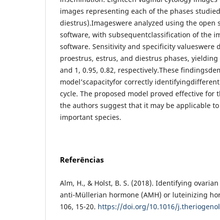
images representing each of the phases studied 
diestrus).Imageswere analyzed using the open so
software, with subsequentclassification of the 
software. Sensitivity and specificity valueswere
proestrus, estrus, and diestrus phases, yielding r
and 1, 0.95, 0.82, respectively.These findingsde
model’scapacityfor correctly identifyingdifferen
cycle. The proposed model proved effective for t
the authors suggest that it may be applicable to
important species.
Referências
Alm, H., & Holst, B. S. (2018). Identifying ovarian
anti-Müllerian hormone (AMH) or luteinizing ho
106, 15-20.
https://doi.org/10.1016/j.theriogeno