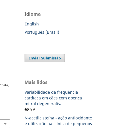
Idioma
English
Português (Brasil)
Enviar Submissão
Mais lidos
 Costa,
&
Variabilidade da frequência
r
cardíaca em cães com doença
in
mitral degenerativa
99
N-acetilcisteína - ação antioxidante
e utilização na clínica de pequenos