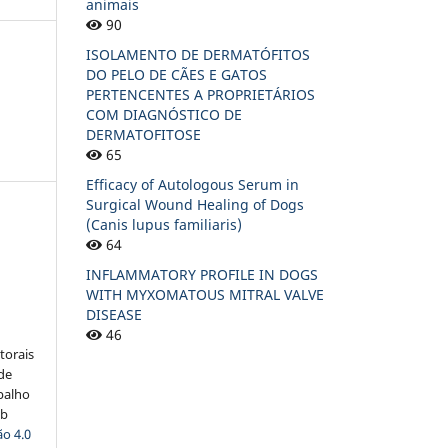
animais
90
ISOLAMENTO DE DERMATÓFITOS
DO PELO DE CÃES E GATOS
PERTENCENTES A PROPRIETÁRIOS
COM DIAGNÓSTICO DE
DERMATOFITOSE
65
Efficacy of Autologous Serum in
Surgical Wound Healing of Dogs
(Canis lupus familiaris)
64
INFLAMMATORY PROFILE IN DOGS
:
WITH MYXOMATOUS MITRAL VALVE
DISEASE
46
torais
 de
balho
ob
o 4.0