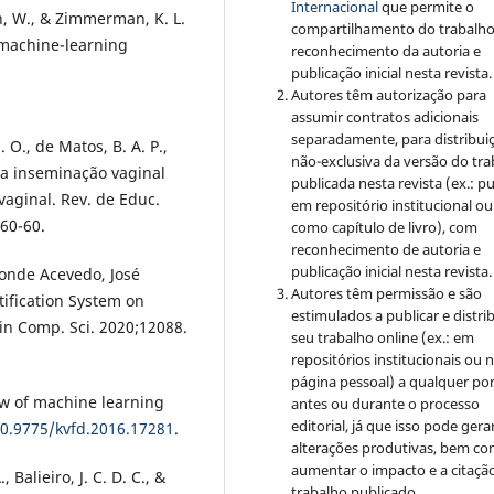
Internacional
que permite o
Fan, W., & Zimmerman, K. L.
compartilhamento do trabalh
 machine-learning
reconhecimento da autoria e
publicação inicial nesta revista.
Autores têm autorização para
assumir contratos adicionais
separadamente, para distribui
. O., de Matos, B. A. P.,
não-exclusiva da versão do tr
 da inseminação vaginal
publicada nesta revista (ex.: pu
aginal. Rev. de Educ.
em repositório institucional ou
 60-60.
como capítulo de livro), com
reconhecimento de autoria e
publicação inicial nesta revista.
Conde Acevedo, José
Autores têm permissão e são
ification System on
estimulados a publicar e distrib
in Comp. Sci. 2020;12088.
seu trabalho online (ex.: em
repositórios institucionais ou 
página pessoal) a qualquer po
iew of machine learning
antes ou durante o processo
editorial, já que isso pode gera
10.9775/kvfd.2016.17281
.
alterações produtivas, bem c
aumentar o impacto e a citaçã
., Balieiro, J. C. D. C., &
trabalho publicado.