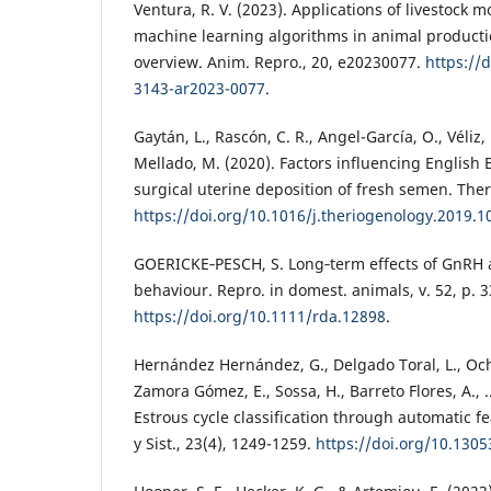
Ventura, R. V. (2023). Applications of livestock 
machine learning algorithms in animal producti
overview. Anim. Repro., 20, e20230077.
https://
3143-ar2023-0077
.
Gaytán, L., Rascón, C. R., Angel-García, O., Véliz, 
Mellado, M. (2020). Factors influencing English Bu
surgical uterine deposition of fresh semen. Ther
https://doi.org/10.1016/j.theriogenology.2019.1
GOERICKE‐PESCH, S. Long‐term effects of GnRH ag
behaviour. Repro. in domest. animals, v. 52, p. 
https://doi.org/10.1111/rda.12898
.
Hernández Hernández, G., Delgado Toral, L., Och
Zamora Gómez, E., Sossa, H., Barreto Flores, A., .
Estrous cycle classification through automatic f
y Sist., 23(4), 1249-1259.
https://doi.org/10.1305