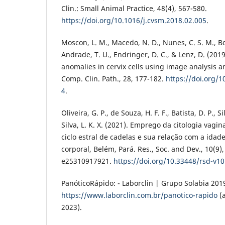
Clin.: Small Animal Practice, 48(4), 567-580.
https://doi.org/10.1016/j.cvsm.2018.02.005
.
Moscon, L. M., Macedo, N. D., Nunes, C. S. M., B
Andrade, T. U., Endringer, D. C., & Lenz, D. (201
anomalies in cervix cells using image analysis 
Comp. Clin. Path., 28, 177-182.
https://doi.org/
4
.
Oliveira, G. P., de Souza, H. F. F., Batista, D. P., Si
Silva, L. K. X. (2021). Emprego da citologia vagi
ciclo estral de cadelas e sua relação com a idad
corporal, Belém, Pará. Res., Soc. and Dev., 10(9
e25310917921.
https://doi.org/10.33448/rsd-v10
PanóticoRápido: - Laborclin | Grupo Solabia 201
https://www.laborclin.com.br/panotico-rapido
(a
2023).