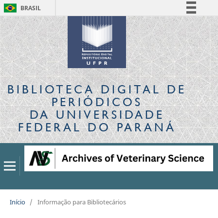
BRASIL
Simplifique!
Comunica BR
Participe
Acesso à informação
Legislação
BIBLIOTECA DIGITAL
DE
Canais
PERIÓDICOS
DA UNIVERSIDADE
FEDERAL DO PARANÁ
Início
/
Informação para Bibliotecários