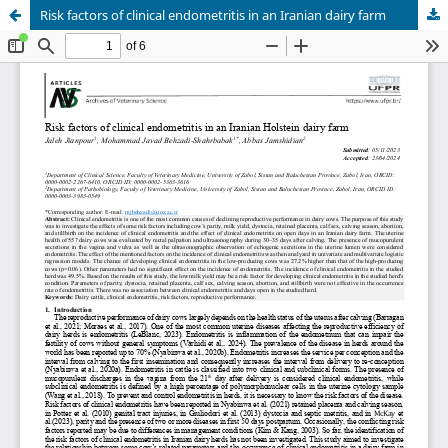
Risk factors of clinical endometritis in an Iranian dairy farm