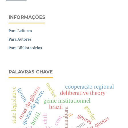
INFORMAÇÕES
Para Leitores
Para Autores
Para Bibliotecários
PALAVRAS-CHAVE
market
cooperação regional
cotas de gênero
state legislative
fórum
quotas de genre.
deliberative theory
génie institutionnel
brazil
gender
brésil.
d
genres
chili
com
gender quotas
forum