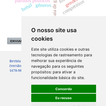
baía de guanabara
partidos políticos
competition
brésil
gêneros
O nosso site usa
cookies
ENVIAR SUBMISSÃO
Este site utiliza cookies e outras
tecnologias de rastreamento para
melhorar sua experiência de
Revista de Sociologia e Política. ISSN: 0104-4478
(versão impressa)
navegação para os seguintes
1678-9873 (versão online)
propósitos:
para ativar a
funcionalidade básica do site
.
Concordo
Eu recuso