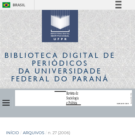
BRASIL
Simplifique!
Comunica BR
Participe
Acesso à informação
Legislação
BIBLIOTECA DIGITAL
DE
Canais
PERIÓDICOS
DA UNIVERSIDADE
FEDERAL DO PARANÁ
INÍCIO
/
ARQUIVOS
/
n. 27 (2006)