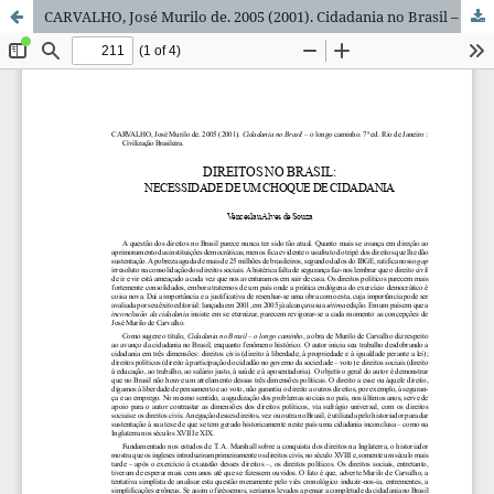
CARVALHO, José Murilo de. 2005 (2001). Cidadania no Brasil – o longo caminho.