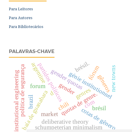
Para Leitores
Para Autores
Para Bibliotecários
PALAVRAS-CHAVE
brésil.
argentine
partidos políticos
política de segurança
fórum
new towns
gender quotas
institutional engineering
génie institutionnel
gêneros
gender
forum
genres
baía de guanabara
d
quotas de genre.
brazil
com
chili
brésil
cotas de gênero
market
deliberative theory
schumpeterian minimalism