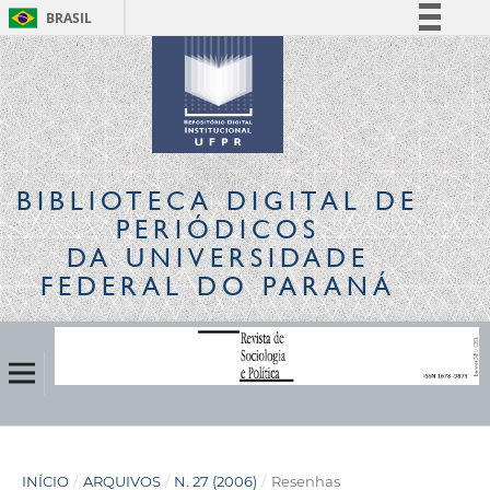
BRASIL
Simplifique!
Comunica BR
Participe
Acesso à informação
Legislação
BIBLIOTECA DIGITAL
DE
Canais
PERIÓDICOS
DA UNIVERSIDADE
FEDERAL DO PARANÁ
INÍCIO
/
ARQUIVOS
/
N. 27 (2006)
/
Resenhas