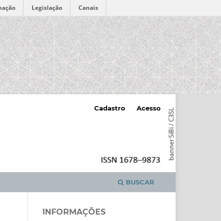
mação
Legislação
Canais
Cadastro
Acesso
BUSCAR
INFORMAÇÕES