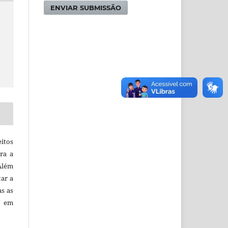
ENVIAR SUBMISSÃO
itos
ra a
 Além
tar a
as as
o em