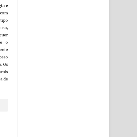
gia e
 com
tipo
uso,
lquer
ue o
ente
osso
o. Os
orais
ta de