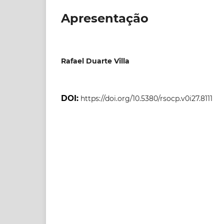
Apresentação
Rafael Duarte Villa
DOI:
https://doi.org/10.5380/rsocp.v0i27.8111