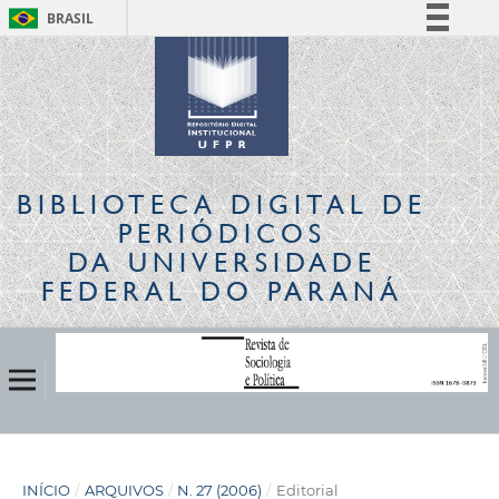
BRASIL
Simplifique!
Comunica BR
Participe
Acesso à informação
Legislação
BIBLIOTECA DIGITAL
DE
Canais
PERIÓDICOS
DA UNIVERSIDADE
FEDERAL DO PARANÁ
INÍCIO
/
ARQUIVOS
/
N. 27 (2006)
/
Editorial