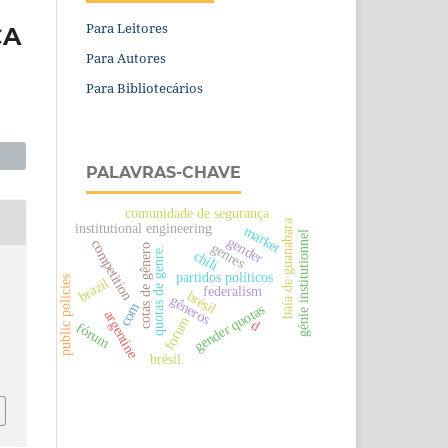
Para Leitores
CA
Para Autores
Para Bibliotecários
PALAVRAS-CHAVE
comunidade de segurança
baía de guanabara
institutional engineering
market
génie institutionnel
gender
competition
genres
cotas de gênero
quotas de genre.
chili
partidos políticos
public policies
brazil
federalism
brésil
gêneros
com
gender quotas
argentine
forum
d
fórum
brésil.