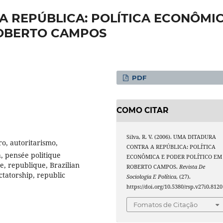
A REPÚBLICA: POLÍTICA ECONÔMI
ROBERTO CAMPOS
PDF
COMO CITAR
Silva, R. V. (2006). UMA DITADURA
ro, autoritarismo,
CONTRA A REPÚBLICA: POLÍTICA
, pensée politique
ECONÔMICA E PODER POLÍTICO EM
e, republique, Brazilian
ROBERTO CAMPOS.
Revista De
ctatorship, republic
Sociologia E Política
, (27).
https://doi.org/10.5380/rsp.v27i0.8120
Fomatos de Citação