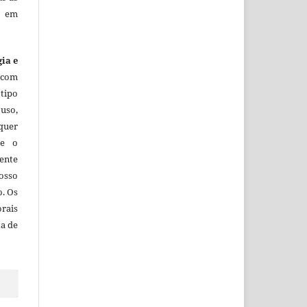
o em
gia e
 com
tipo
uso,
lquer
ue o
ente
osso
o. Os
orais
ta de