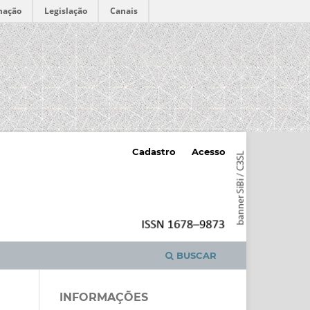
mação
Legislação
Canais
Cadastro
Acesso
BUSCAR
INFORMAÇÕES