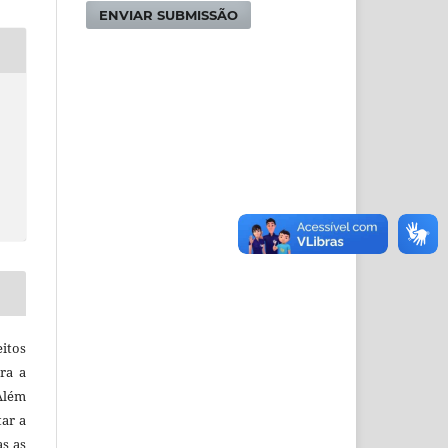
ENVIAR SUBMISSÃO
itos
ra a
 Além
tar a
as as