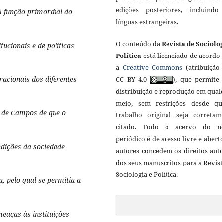
edições posteriores, incluind
A função primordial do
línguas estrangeiras.
O conteúdo da
Revista de Sociolo
ucionais e de políticas
Política
está licenciado de acordo
a
Creative Commons
(atribuição 
racionais dos diferentes
CC BY 4.0
), que permite 
distribuição e reprodução em qua
meio, sem restrições desde q
o de Campos de que o
trabalho original seja corretam
citado. Todo o acervo do n
periódico é de acesso livre e abert
ndições da sociedade
autores concedem os direitos aut
dos seus manuscritos para a Revis
Sociologia e Política.
, pelo qual se permitia a
eaças às instituições