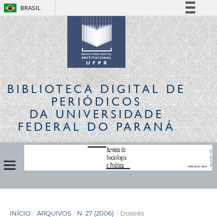
BRASIL
Simplifique!
Comunica BR
Participe
Acesso à informação
Legislação
BIBLIOTECA DIGITAL
DE
Canais
PERIÓDICOS
DA UNIVERSIDADE
FEDERAL DO PARANÁ
INÍCIO
/
ARQUIVOS
/
N. 27 (2006)
/
Dossiês