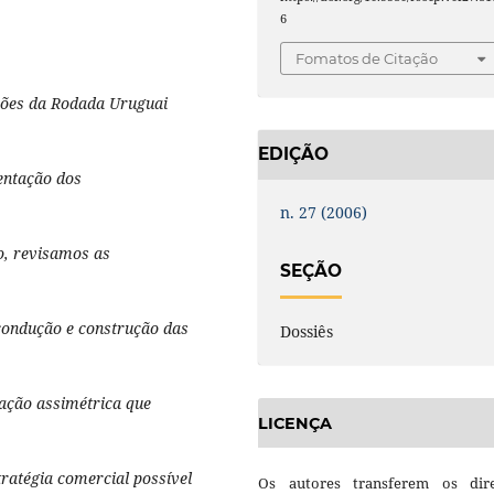
6
Fomatos de Citação
ções da Rodada Uruguai
EDIÇÃO
ientação dos
n. 27 (2006)
o, revisamos as
SEÇÃO
condução e construção das
Dossiês
uação assimétrica que
LICENÇA
tratégia comercial possível
Os autores transferem os dire