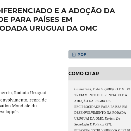
DIFERENCIADO E A ADOÇÃO DA
E PARA PAÍSES EM
RODADA URUGUAI DA OMC
PDF
COMO CITAR
Guimarães, F. de S. (2006). O FIM DO
mércio, Rodada Uruguai
TRATAMENTO DIFERENCIADO E A
esenvolvimento, regra de
ADOÇÃO DA REGRA DE
sation Mondiale du
RECIPROCIDADE PARA PAÍSES EM
éveloppés
DESENVOLVIMENTO NA RODADA
URUGUAI DA OMC.
Revista De
Sociologia E Política
, (27).
https://doi.org/10.5380/rsocp.v0i27.81