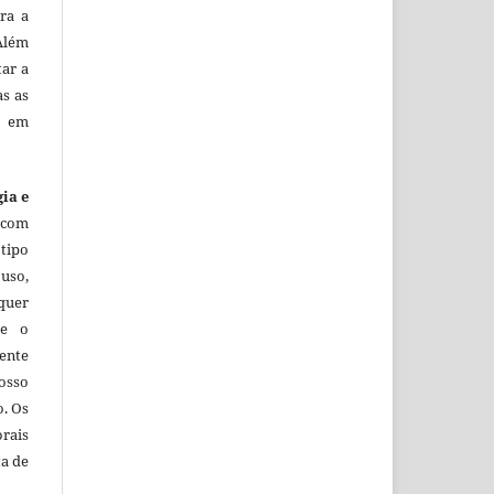
ra a
 Além
tar a
as as
o em
gia e
 com
tipo
uso,
lquer
ue o
ente
osso
o. Os
orais
ta de