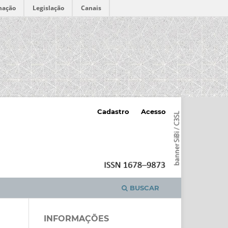
mação
Legislação
Canais
Cadastro
Acesso
BUSCAR
INFORMAÇÕES