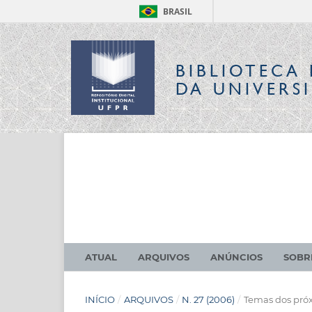
BRASIL
BIBLIOTECA 
DA UNIVERS
ATUAL
ARQUIVOS
ANÚNCIOS
SOB
INÍCIO
/
ARQUIVOS
/
N. 27 (2006)
/
Temas dos pró