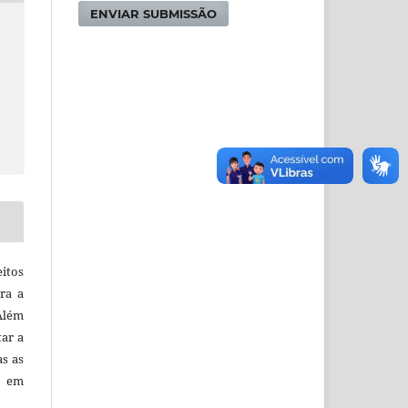
ENVIAR SUBMISSÃO
itos
ra a
 Além
tar a
as as
o em