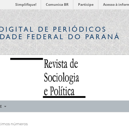
Simplifique!
Comunica BR
Participe
Acesso à infor
DIGITAL
DE PERIÓDICOS
IDADE FEDERAL DO PARANÁ
RE
ximos números