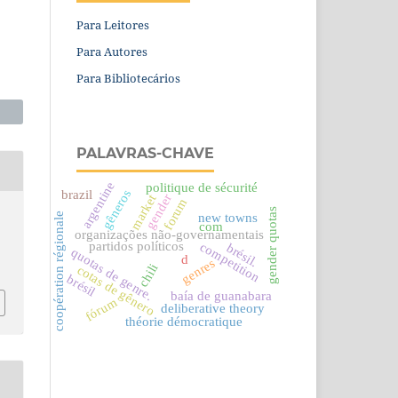
Para Leitores
Para Autores
Para Bibliotecários
PALAVRAS-CHAVE
argentine
politique de sécurité
gêneros
brazil
gender
market
forum
gender quotas
coopération régionale
new towns
com
organizações não-governamentais
partidos políticos
competition
brésil.
quotas de genre.
d
genres
chili
cotas de gênero
brésil
baía de guanabara
fórum
deliberative theory
théorie démocratique