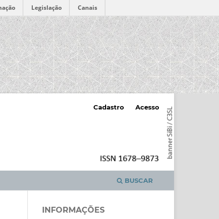
mação
Legislação
Canais
Cadastro
Acesso
BUSCAR
INFORMAÇÕES