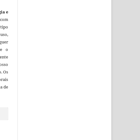
gia e
 com
tipo
uso,
lquer
ue o
ente
osso
o. Os
orais
ta de